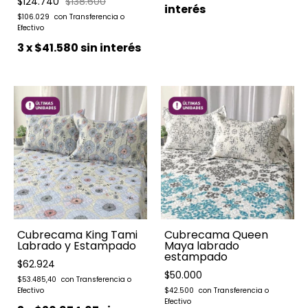
$124.740
$138.600
interés
$106.029
3
x
$41.580
sin interés
Cubrecama King Tami
Cubrecama Queen
Labrado y Estampado
Maya labrado
estampado
$62.924
$50.000
$53.485,40
$42.500