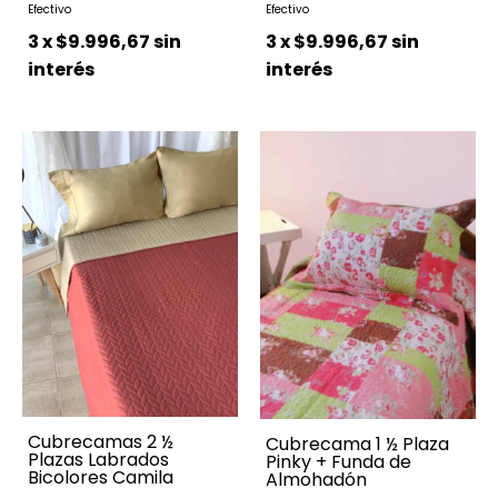
3
x
$9.996,67
sin
3
x
$9.996,67
sin
interés
interés
Cubrecamas 2 ½
Cubrecama 1 ½ Plaza
Plazas Labrados
Pinky + Funda de
Bicolores Camila
Almohadón