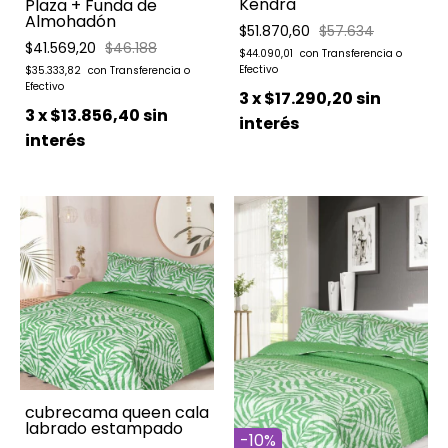
Kendra
Plaza + Funda de
Almohadón
$51.870,60
$57.634
$41.569,20
$46.188
$44.090,01
$35.333,82
3
x
$17.290,20
sin
3
x
$13.856,40
sin
interés
interés
cubrecama queen cala
labrado estampado
-
10
%