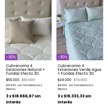
-
30
%
-
30
%
Cubrecama 4
Cubrecama 4
Estaciones Natural +
Estaciones Verde Agua
Fundas Efecto 3D
+ Fundas Efecto 3D
$56.000
$80.000
$49.000
$70.000
$47.600
$41.650
3
x
$18.666,67
sin
3
x
$16.333,33
sin
interés
interés