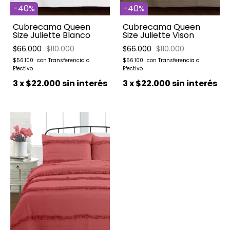
-
40
%
-
40
%
Cubrecama Queen
Cubrecama Queen
Size Juliette Blanco
Size Juliette Vison
$66.000
$110.000
$66.000
$110.000
$56.100
$56.100
3
x
$22.000
sin interés
3
x
$22.000
sin interés