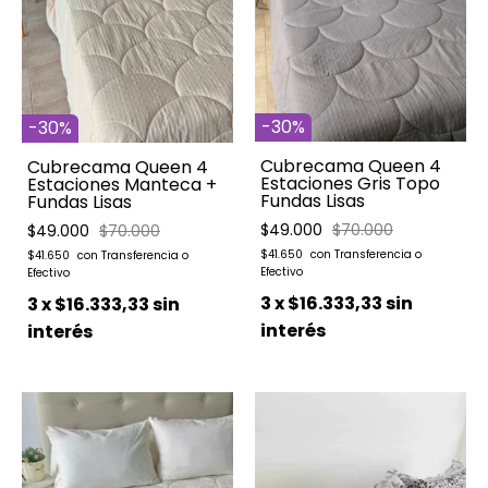
-
30
%
-
30
%
Cubrecama Queen 4
Cubrecama Queen 4
Estaciones Gris Topo
Estaciones Manteca +
Fundas Lisas
Fundas Lisas
$49.000
$70.000
$49.000
$70.000
$41.650
$41.650
3
x
$16.333,33
sin
3
x
$16.333,33
sin
interés
interés