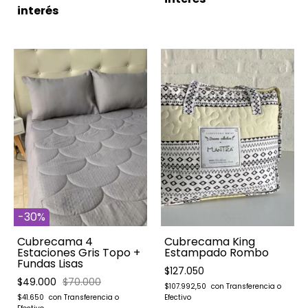
interés
-
30
%
Cubrecama King
Cubrecama 4
Estampado Rombo
Estaciones Gris Topo +
Fundas Lisas
$127.050
$49.000
$70.000
$107.992,50
$41.650