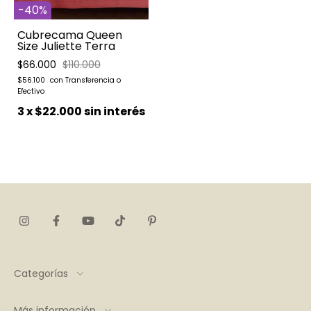
-
40
%
Cubrecama Queen
Size Juliette Terra
$66.000
$110.000
$56.100
3
x
$22.000
sin interés
Categorías
Más información