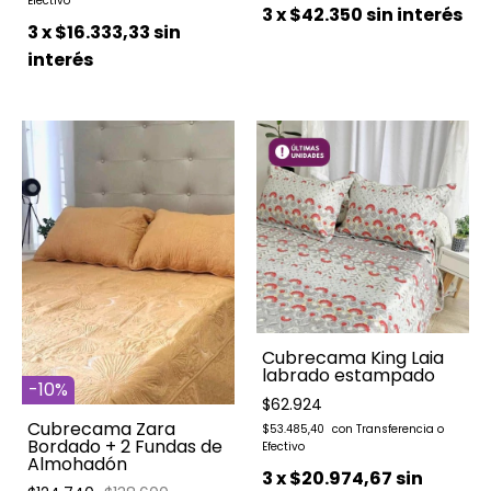
3
x
$42.350
sin interés
3
x
$16.333,33
sin
interés
Cubrecama King Laia
labrado estampado
-
10
%
$62.924
Cubrecama Zara
$53.485,40
Bordado + 2 Fundas de
Almohadón
3
x
$20.974,67
sin