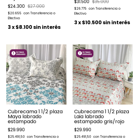
$31.500
$35.000
$24.300
$27.000
$26.775
$20.655
3
x
$10.500
sin interés
3
x
$8.100
sin interés
Cubrecama 1 1/2 plaza
Cubrecama 1 1/2 plaza
Maya labrado
Laia labrado
estampado
estampado gris/rojo
$29.990
$29.990
$25.491,50
$25.491,50