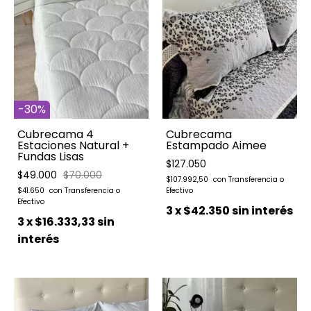
-
30
%
Cubrecama 4
Cubrecama
Estaciones Natural +
Estampado Aimee
Fundas Lisas
$127.050
$49.000
$70.000
$107.992,50
$41.650
3
x
$42.350
sin interés
3
x
$16.333,33
sin
interés