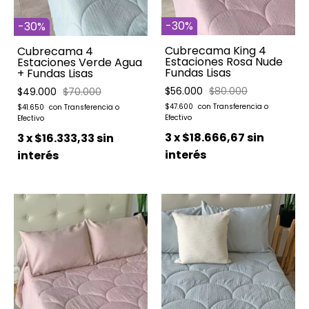
-
30
%
-
30
%
Cubrecama King 4
Cubrecama 4
Estaciones Rosa Nude
Estaciones Verde Agua
Fundas Lisas
+ Fundas Lisas
$56.000
$80.000
$49.000
$70.000
$47.600
$41.650
3
x
$18.666,67
sin
3
x
$16.333,33
sin
interés
interés