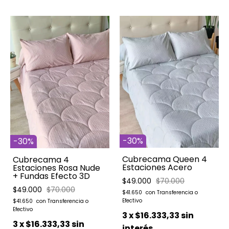
-
30
%
-
30
%
Cubrecama Queen 4
Cubrecama 4
Estaciones Acero
Estaciones Rosa Nude
+ Fundas Efecto 3D
$49.000
$70.000
$49.000
$70.000
$41.650
$41.650
3
x
$16.333,33
sin
3
x
$16.333,33
sin
interés