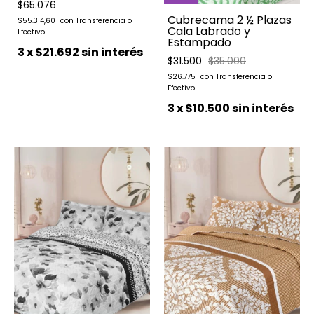
$65.076
Cubrecama 2 ½ Plazas
$55.314,60
Cala Labrado y
Estampado
3
x
$21.692
sin interés
$31.500
$35.000
$26.775
3
x
$10.500
sin interés