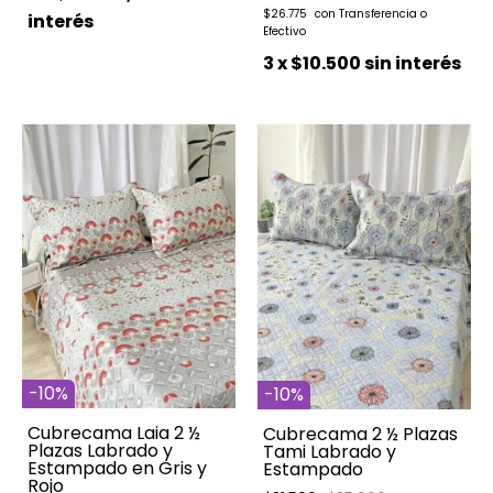
$26.775
interés
3
x
$10.500
sin interés
-
10
%
-
10
%
Cubrecama Laia 2 ½
Cubrecama 2 ½ Plazas
Plazas Labrado y
Tami Labrado y
Estampado en Gris y
Estampado
Rojo