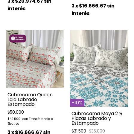
3
x
$20.974,67
sin
3
x
$16.666,67
sin
interés
interés
Cubrecama Queen
Laia Labrado
-
10
%
Estampado
$50.000
Cubrecama Maya 2 ½
Plazas Labrado y
$42.500
Estampado
$31.500
$35.000
3
x
$16.666,67
sin