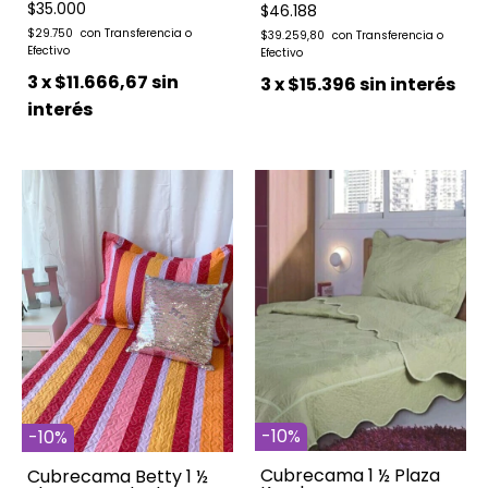
$35.000
$46.188
$29.750
$39.259,80
3
x
$11.666,67
sin
3
x
$15.396
sin interés
interés
-
10
%
-
10
%
Cubrecama 1 ½ Plaza
Cubrecama Betty 1 ½