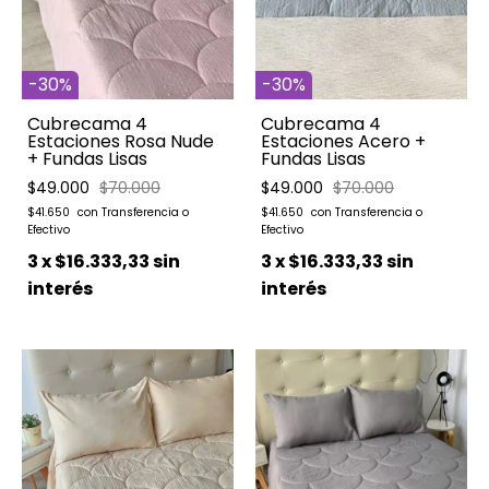
-
30
%
-
30
%
Cubrecama 4
Cubrecama 4
Estaciones Acero +
Estaciones Rosa Nude
Fundas Lisas
+ Fundas Lisas
$49.000
$70.000
$49.000
$70.000
$41.650
$41.650
3
x
$16.333,33
sin
3
x
$16.333,33
sin
interés
interés