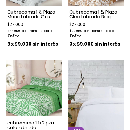
Cubrecama 1 ½ Plaza
Cubrecama 1 ½ Plaza
Muna Labrado Gris
Cleo Labrado Beige
$27.000
$27.000
$22.950
$22.950
3
x
$9.000
sin interés
3
x
$9.000
sin interés
cubrecama 1 1/2 pza
cala labrado