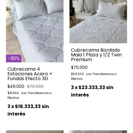
Cubrecama Bordado
Maia 1 Plaza y 1/2 Twin
-
30
%
Premium
$70.000
Cubrecama 4
Estaciones Acero +
$59.500
Fundas Efecto 3D
$49.000
$70.000
3
x
$23.333,33
sin
$41.650
interés
3
x
$16.333,33
sin
interés