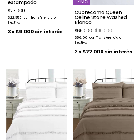
-
40
%
estampado
$27.000
Cubrecama Queen
Celine Stone Washed
$22.950
Blanco
$66.000
$110.000
3
x
$9.000
sin interés
$56.100
3
x
$22.000
sin interés