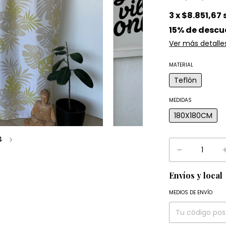
3
x
$8.851,67
15% de descu
Ver más detalle
MATERIAL
Teflón
MEDIDAS
180X180CM
4
Envíos y local
Entregas para el
MEDIOS DE ENVÍO