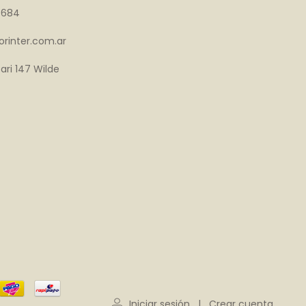
4684
rinter.com.ar
ari 147 Wilde
Iniciar sesión
|
Crear cuenta