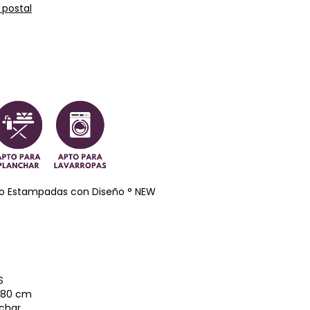
 postal
ño Estampadas con Diseño ° NEW
S
1,80 cm
nchar