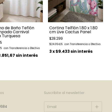
na de Baño Teflón
Cortina Telflón 1.80 x 1.80
mpada Carnival
cm Live Cactus Panel
e Turquesa
$28.299
55
$
$24.054,15
75
3
x
$9.433
sin interés
.851,67
sin interés
os
Suscribite al newsletter
4684