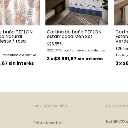
de baño TEFLON
Cortina de baño TEFLON
Corti
a Natural
estampada Men Set
Esta
leste / rosa
Verd
$26.555
$26.5
$22.571,75
$22.571,
3
x
$8.851,67
sin interés
1,67
sin interés
3
x
$8
Más información
Contactán
549116223
Sobre Nosotros