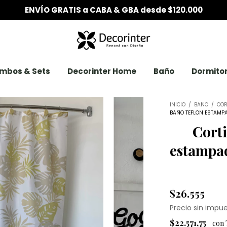
6 CUOTAS SIN INTERÉS desde $200.000
mbos & Sets
Decorinter Home
Baño
Dormitor
INICIO
/
BAÑO
/
COR
BAÑO TEFLON ESTAMPA
Cort
estampad
$26.555
Precio sin impu
$22.571,75