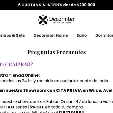
6 CUOTAS SIN INTERÉS desde $200.000
mbos & Sets
Decorinter Home
Baño
Dormitor
Preguntas Frecuentes
O COMPRAR?
stra Tienda Online:
edidos las 24 hs y recibirlo en cualquier punto del país.
en nuestro Showroom con CITA PREVIA en Wilde, Ave
nuestro showroom en Fabian Onsari 147 de lunes a viernes
ECTIVO
, tenés
15% OFF
en toda tu compra.
 cita previa por WhatsApp al
11 62234684
.