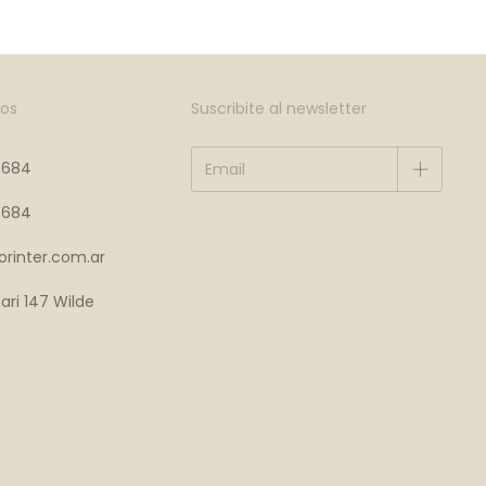
os
Suscribite al newsletter
4684
4684
rinter.com.ar
ari 147 Wilde