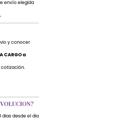
de envío elegida
.
nvio y conocer
ÍA CARGO a
cotización.
EVOLUCION?
 dias desde el dia