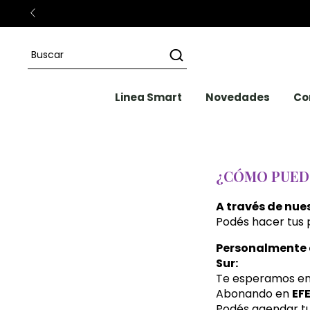
Linea Smart
Novedades
Co
¿CÓMO PUED
A través de nue
Podés hacer tus p
Personalmente 
Sur:
Te esperamos en 
Abonando en
EF
Podés agendar tu