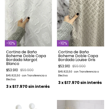
-
10
%
-
10
%
Cortina de Baño
Cortina de Baño
Boheme Doble Capa
Boheme Doble Capa
Bordada Margot
Bordada Louise Gris
Blanco
$53.910
$59.900
$53.910
$59.900
$45.823,50
$45.823,50
3
x
$17.970
sin interés
3
x
$17.970
sin interés