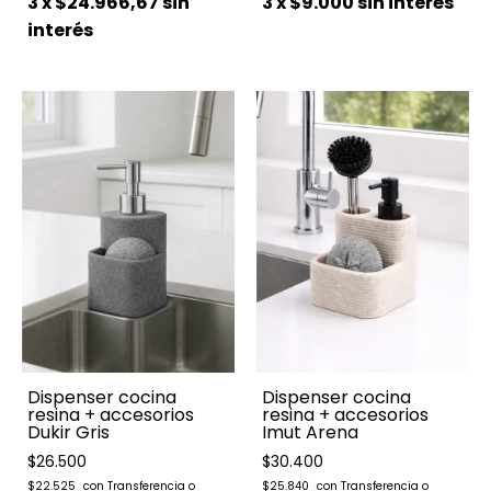
3
x
$24.966,67
sin
3
x
$9.000
sin interés
interés
Dispenser cocina
Dispenser cocina
resina + accesorios
resina + accesorios
Dukir Gris
Imut Arena
$26.500
$30.400
$22.525
$25.840