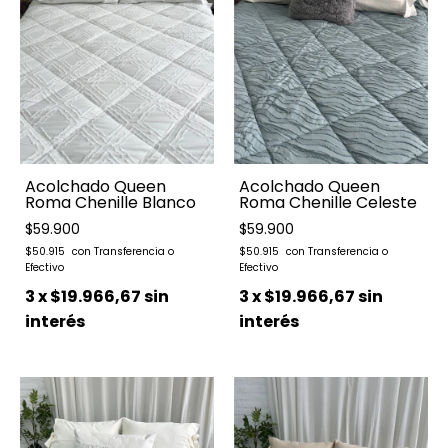
Acolchado Queen
Acolchado Queen
Roma Chenille Blanco
Roma Chenille Celeste
$59.900
$59.900
$50.915
$50.915
3
x
$19.966,67
sin
3
x
$19.966,67
sin
interés
interés