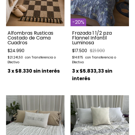
-
20
%
Alfombras Rusticas
Frazada 1 1/2 pza
Costado de Cama
Flannel Infantil
Cuadros
Luminosa
$24.990
$17.500
$21.900
$21.241,50
$14.875
3
x
$8.330
sin interés
3
x
$5.833,33
sin
interés