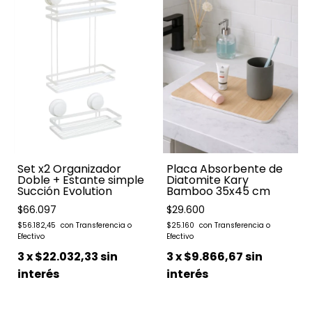
Set x2 Organizador
Placa Absorbente de
Doble + Estante simple
Diatomite Kary
Succión Evolution
Bamboo 35x45 cm
$66.097
$29.600
$56.182,45
$25.160
3
x
$22.032,33
sin
3
x
$9.866,67
sin
interés
interés