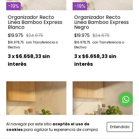
-
19
%
-
19
%
Organizador Recto
Organizador Recto
Linea Bamboo Express
Linea Bamboo Express
Blanco
Negro
$19.975
$24.675
$19.975
$24.675
$16.978,75
$16.978,75
3
x
$6.658,33
sin
3
x
$6.658,33
sin
interés
interés
Al navegar por este sitio
aceptás el uso de
Entendido
cookies
para agilizar tu experiencia de compra.