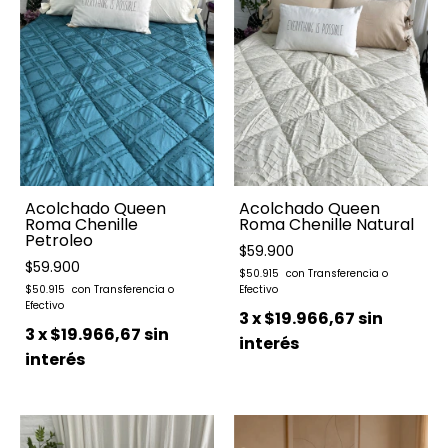
Acolchado Queen
Acolchado Queen
Roma Chenille
Roma Chenille Natural
Petroleo
$59.900
$59.900
$50.915
$50.915
3
x
$19.966,67
sin
3
x
$19.966,67
sin
interés
interés