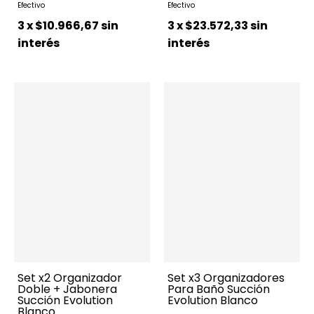
3
x
$10.966,67
sin
3
x
$23.572,33
sin
interés
interés
Set x2 Organizador
Set x3 Organizadores
Doble + Jabonera
Para Baño Succión
Succión Evolution
Evolution Blanco
Blanco