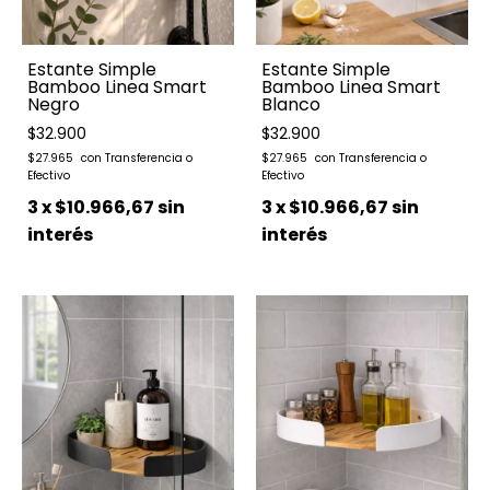
Estante Simple
Estante Simple
Bamboo Linea Smart
Bamboo Linea Smart
Negro
Blanco
$32.900
$32.900
$27.965
$27.965
3
x
$10.966,67
sin
3
x
$10.966,67
sin
interés
interés