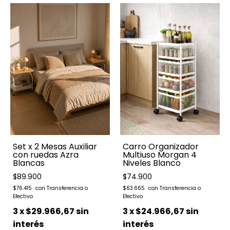
Set x 2 Mesas Auxiliar
Carro Organizador
con ruedas Azra
Multiuso Morgan 4
Blancas
Niveles Blanco
$89.900
$74.900
$76.415
$63.665
3
x
$29.966,67
sin
3
x
$24.966,67
sin
interés
interés