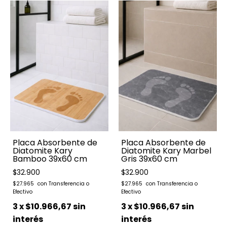
Placa Absorbente de
Placa Absorbente de
Diatomite Kary
Diatomite Kary Marbel
Bamboo 39x60 cm
Gris 39x60 cm
$32.900
$32.900
$27.965
$27.965
3
x
$10.966,67
sin
3
x
$10.966,67
sin
interés
interés