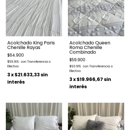
Acolchado King Paris
Acolchado Queen
Chenille Rayas
Roma Chenille
Combinado
$64.900
$59.900
$55.165
$50.915
3
x
$21.633,33
sin
3
x
$19.966,67
sin
interés
interés