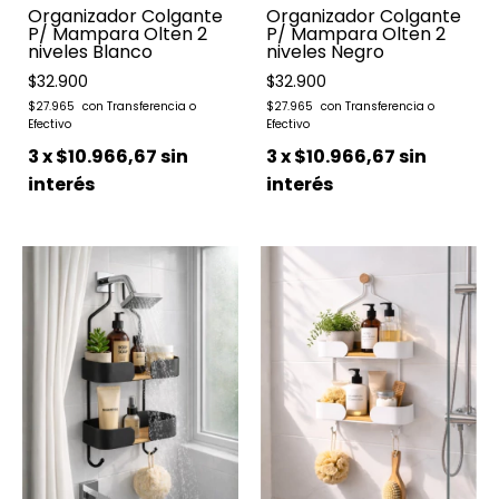
Organizador Colgante
Organizador Colgante
P/ Mampara Olten 2
P/ Mampara Olten 2
niveles Blanco
niveles Negro
$32.900
$32.900
$27.965
$27.965
3
x
$10.966,67
sin
3
x
$10.966,67
sin
interés
interés