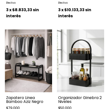
3
x
$8.833,33
sin
3
x
$10.133,33
sin
interés
interés
Zapatero Linea
Organizador Ginebra 2
Bamboo Aziz Negro
Niveles
$79.000
$50.000