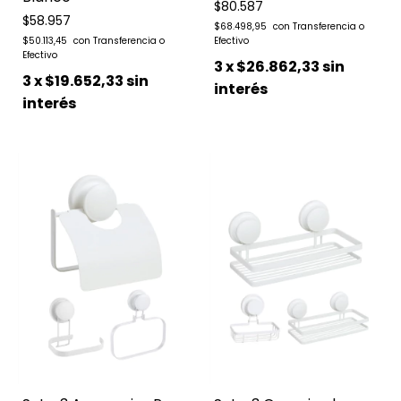
$80.587
$58.957
$68.498,95
$50.113,45
3
x
$26.862,33
sin
3
x
$19.652,33
sin
interés
interés