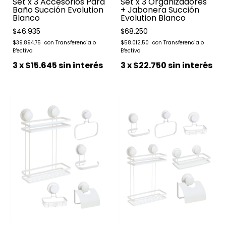
Set x 3 Accesorios Para
Set x 3 Organizadores
Baño Succión Evolution
+ Jabonera Succión
Blanco
Evolution Blanco
$46.935
$68.250
$39.894,75
$58.012,50
3
x
$15.645
sin interés
3
x
$22.750
sin interés