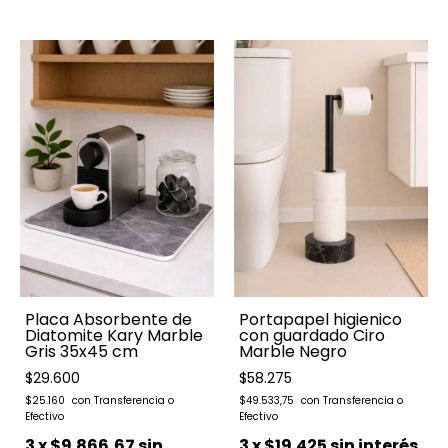
Placa Absorbente de
Portapapel higienico
Diatomite Kary Marble
con guardado Ciro
Gris 35x45 cm
Marble Negro
$29.600
$58.275
$25.160
$49.533,75
3
x
$9.866,67
sin
3
x
$19.425
sin interés