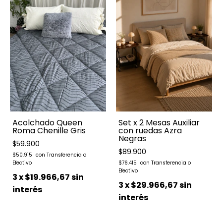
Acolchado Queen
Set x 2 Mesas Auxiliar
Roma Chenille Gris
con ruedas Azra
Negras
$59.900
$89.900
$50.915
$76.415
3
x
$19.966,67
sin
3
x
$29.966,67
sin
interés
interés