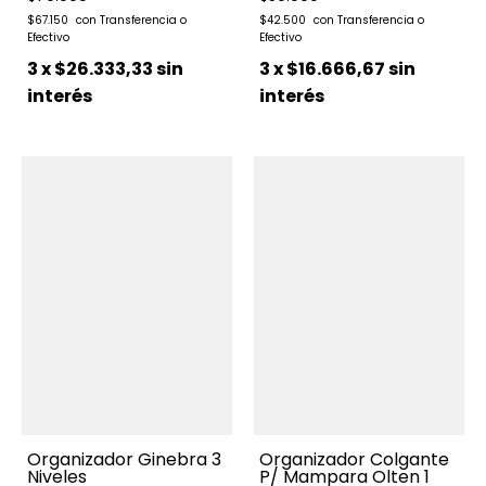
$67.150
$42.500
3
x
$26.333,33
sin
3
x
$16.666,67
sin
interés
interés
Organizador Ginebra 3
Organizador Colgante
Niveles
P/ Mampara Olten 1