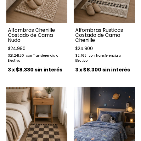
Alfombras Chenille
Alfombras Rusticas
Costado de Cama
Costado de Cama
Nudo
Chenille
$24.990
$24.900
$21.241,50
$21.165
3
x
$8.330
sin interés
3
x
$8.300
sin interés