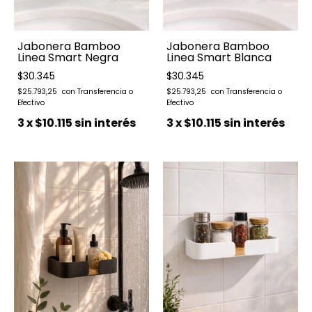
Jabonera Bamboo
Jabonera Bamboo
Linea Smart Negra
Linea Smart Blanca
$30.345
$30.345
$25.793,25
$25.793,25
3
x
$10.115
sin interés
3
x
$10.115
sin interés