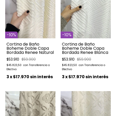
-
10
%
-
10
%
Cortina de Baño
Cortina de Baño
Boheme Doble Capa
Boheme Doble Capa
Bordada Renee Natural
Bordada Renee Blanca
$53.910
$59.900
$53.910
$59.900
$45.823,50
$45.823,50
3
x
$17.970
sin interés
3
x
$17.970
sin interés