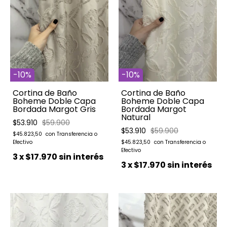
-
10
%
-
10
%
Cortina de Baño
Cortina de Baño
Boheme Doble Capa
Boheme Doble Capa
Bordada Margot Gris
Bordada Margot
Natural
$53.910
$59.900
$53.910
$59.900
$45.823,50
$45.823,50
3
x
$17.970
sin interés
3
x
$17.970
sin interés