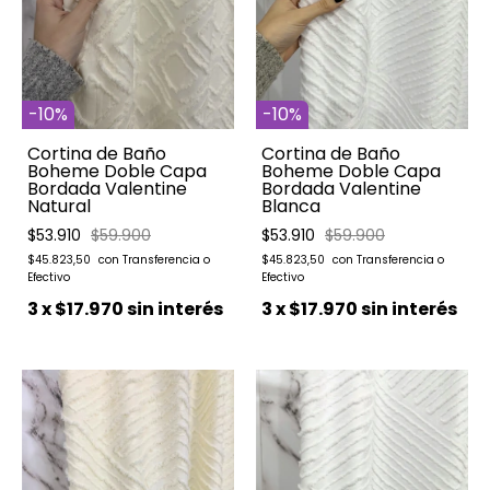
-
10
%
-
10
%
Cortina de Baño
Cortina de Baño
Boheme Doble Capa
Boheme Doble Capa
Bordada Valentine
Bordada Valentine
Natural
Blanca
$53.910
$59.900
$53.910
$59.900
$45.823,50
$45.823,50
3
x
$17.970
sin interés
3
x
$17.970
sin interés