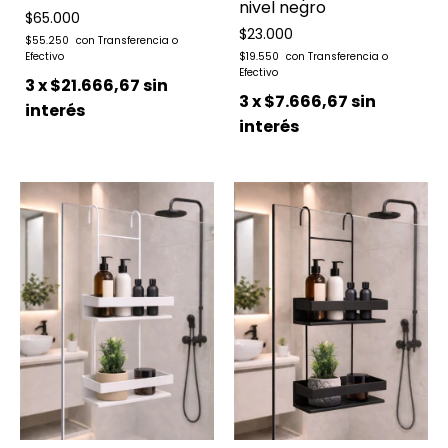
nivel negro
$65.000
$23.000
$55.250
$19.550
3
x
$21.666,67
sin
3
x
$7.666,67
sin
interés
interés