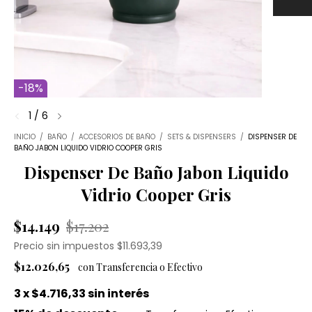
-
18
%
1
/
6
INICIO
/
BAÑO
/
ACCESORIOS DE BAÑO
/
SETS & DISPENSERS
/
DISPENSER DE
BAÑO JABON LIQUIDO VIDRIO COOPER GRIS
Dispenser De Baño Jabon Liquido
Vidrio Cooper Gris
$14.149
$17.202
Precio sin impuestos
$11.693,39
$12.026,65
3
x
$4.716,33
sin interés