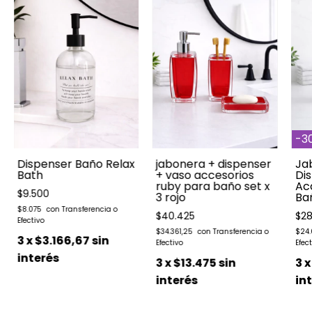
-
3
Dispenser Baño Relax
jabonera + dispenser
Ja
Bath
+ vaso accesorios
Di
ruby para baño set x
Ac
$9.500
3 rojo
Bañ
$8.075
$40.425
$28
$34.361,25
$24
3
x
$3.166,67
sin
interés
3
x
$13.475
sin
3
interés
in