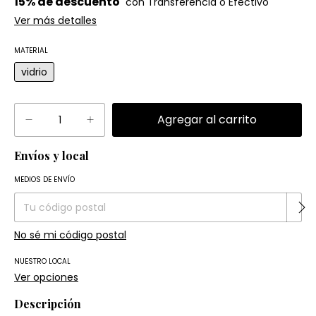
15% de descuento
Ver más detalles
MATERIAL
vidrio
Envíos y local
Entregas para el CP:
Cambiar CP
MEDIOS DE ENVÍO
No sé mi código postal
NUESTRO LOCAL
Ver opciones
Descripción