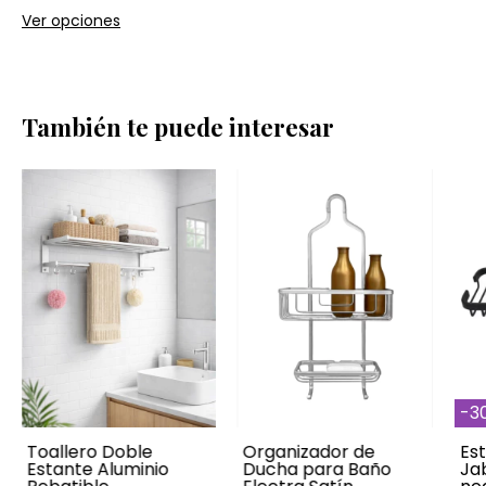
Ver opciones
También te puede interesar
-
3
Toallero Doble
Organizador de
Es
Estante Aluminio
Ducha para Baño
Ja