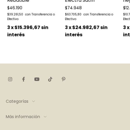
Rebatible
Electra Satín
ne
$46.190
$74.948
$12
$39.261,50
$63.705,80
$10.
3
x
$15.396,67
sin
3
x
$24.982,67
sin
3
interés
interés
in
Categorías
Más información