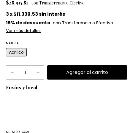
$28.915,81
3
x
$11.339,53
sin interés
15% de descuento
Ver más detalles
MATERIAL
Acrilico
Envíos y local
Entregas para el CP:
Cambiar CP
NUESTRO LOCAL