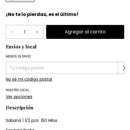
¡No te lo pierdas, es el último!
Envíos y local
Entregas para el CP:
Cambiar CP
MEDIOS DE ENVÍO
No sé mi código postal
NUESTRO LOCAL
Ver opciones
Descripción
Sabana 1 1/2 pza 150 Hilos