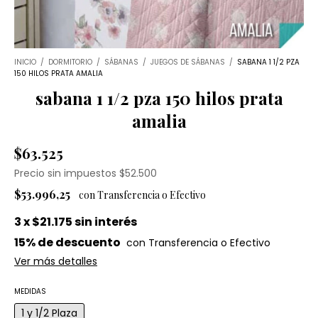
INICIO
/
DORMITORIO
/
SÁBANAS
/
JUEGOS DE SÁBANAS
/
SABANA 1 1/2 PZA
150 HILOS PRATA AMALIA
sabana 1 1/2 pza 150 hilos prata
amalia
$63.525
Precio sin impuestos
$52.500
$53.996,25
3
x
$21.175
sin interés
15% de descuento
Ver más detalles
MEDIDAS
1 y 1/2 Plaza