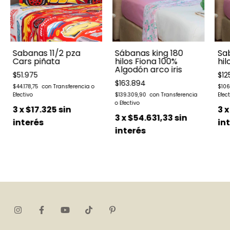
Sabanas 11/2 pza
Sábanas king 180
Sa
Cars piñata
hilos Fiona 100%
hil
Algodón arco iris
$51.975
$12
$163.894
$44.178,75
$106
$139.309,90
3
x
$17.325
sin
3
3
x
$54.631,33
sin
interés
in
interés