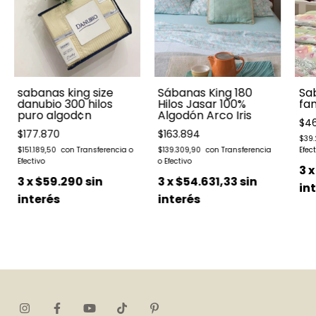
sabanas king size
Sábanas King 180
Sab
danubio 300 hilos
Hilos Jasar 100%
fan
puro algod¢n
Algodón Arco Iris
$46
$177.870
$163.894
$39
$151.189,50
$139.309,90
3
3
x
$59.290
sin
3
x
$54.631,33
sin
in
interés
interés