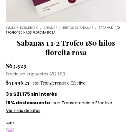
INICIO
/
DORMITORIO
/
SÁBANAS
/
JUEGOS DE SÁBANAS
/
SABANAS 1 1/2
TROFEO 180 HILOS FLORCITA ROSA
Sabanas 1 1/2 Trofeo 180 hilos
florcita rosa
$63.525
Precio sin impuestos
$52.500
$53.996,25
3
x
$21.175
sin interés
15% de descuento
Ver más detalles
COLOR