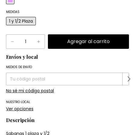
MEDIDAS
1 y 1/2 Plaza
Envíos y local
Entregas para el CP:
Cambiar CP
MEDIOS DE ENVÍO
No sé mi código postal
NUESTRO LOCAL
Ver opciones
Descripción
Sabanas 1 plaza y 1/2