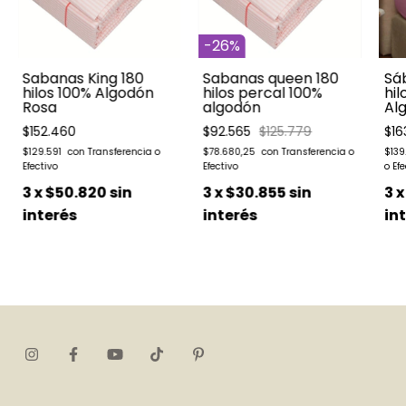
-
26
%
Sabanas King 180
Sabanas queen 180
Sá
hilos 100% Algodón
hilos percal 100%
hil
Rosa
algodón
Alg
$152.460
$92.565
$125.779
$16
$129.591
$78.680,25
$139
3
x
$50.820
sin
3
x
$30.855
sin
3
interés
interés
in