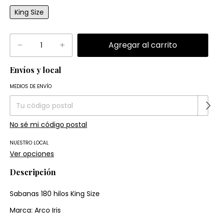
King Size
Envíos y local
Entregas para el CP:
Cambiar CP
MEDIOS DE ENVÍO
No sé mi código postal
NUESTRO LOCAL
Ver opciones
Descripción
Sabanas 180 hilos King Size
Marca: Arco Iris