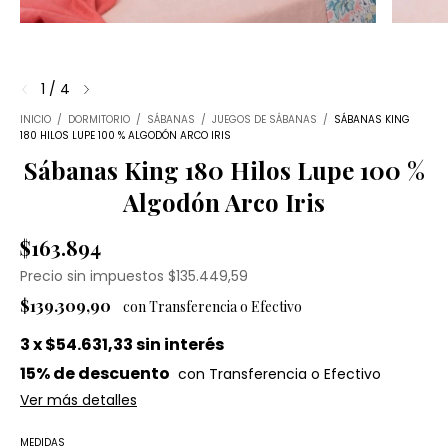
1
/
4
INICIO
/
DORMITORIO
/
SÁBANAS
/
JUEGOS DE SÁBANAS
/
SÁBANAS KING
180 HILOS LUPE 100 % ALGODÓN ARCO IRIS
Sábanas King 180 Hilos Lupe 100 %
Algodón Arco Iris
$163.894
Precio sin impuestos
$135.449,59
$139.309,90
3
x
$54.631,33
sin interés
15% de descuento
Ver más detalles
MEDIDAS