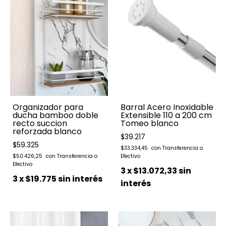
Organizador para
Barral Acero Inoxidable
ducha bamboo doble
Extensible 110 a 200 cm
recto succion
Tomeo blanco
reforzada blanco
$39.217
$59.325
$33.334,45
$50.426,25
3
x
$13.072,33
sin
3
x
$19.775
sin interés
interés