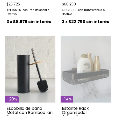
$25.725
$68.250
$21.866,25
$58.012,50
3
x
$8.575
sin interés
3
x
$22.750
sin interés
-
20
%
-
14
%
Escobilla de baño
Estante Rack
Metal con Bamboo Ian
Organizador