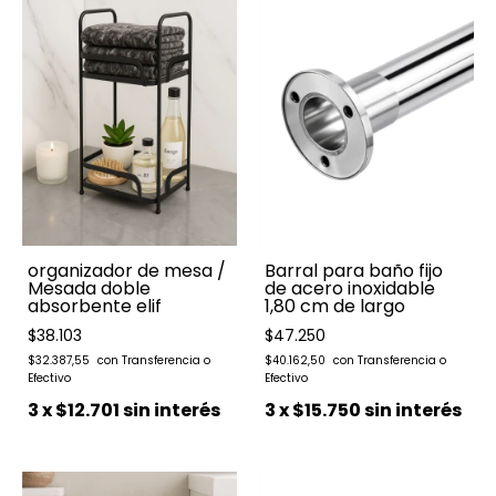
organizador de mesa /
Barral para baño fijo
Mesada doble
de acero inoxidable
absorbente elif
1,80 cm de largo
$38.103
$47.250
$32.387,55
$40.162,50
3
x
$12.701
sin interés
3
x
$15.750
sin interés