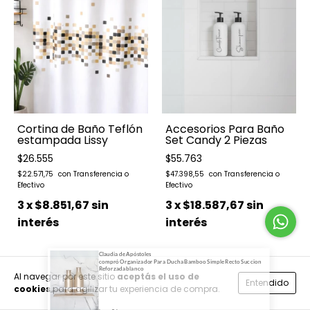
Cortina de Baño Teflón
Accesorios Para Baño
estampada Lissy
Set Candy 2 Piezas
$26.555
$55.763
$22.571,75
$47.398,55
3
x
$8.851,67
sin
3
x
$18.587,67
sin
interés
interés
Al navegar por este sitio
aceptás el uso de
Entendido
cookies
para agilizar tu experiencia de compra.