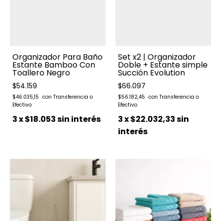
Organizador Para Baño
Set x2 | Organizador
Estante Bamboo Con
Doble + Estante simple
Toallero Negro
Succión Evolution
$54.159
$66.097
$46.035,15
$56.182,45
3
x
$18.053
sin interés
3
x
$22.032,33
sin
interés