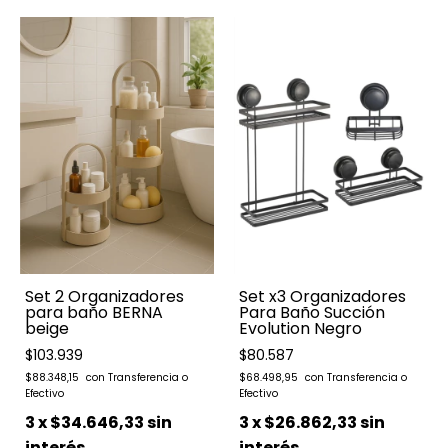
Set 2 Organizadores
Set x3 Organizadores
para baño BERNA
Para Baño Succión
beige
Evolution Negro
$103.939
$80.587
$88.348,15
$68.498,95
3
x
$34.646,33
sin
3
x
$26.862,33
sin
interés
interés