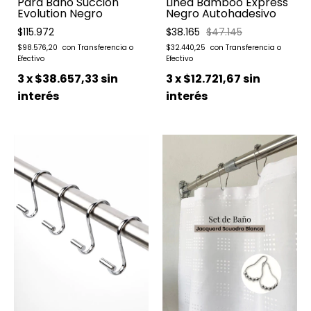
Para Baño Succión
Linea Bamboo Express
Evolution Negro
Negro Autohadesivo
$115.972
$38.165
$47.145
$98.576,20
$32.440,25
3
x
$38.657,33
sin
3
x
$12.721,67
sin
interés
interés