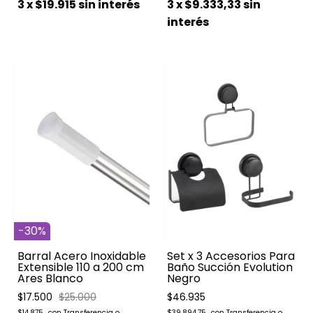
3
x
$19.915
sin interés
3
x
$9.333,33
sin
interés
-
30
%
Barral Acero Inoxidable
Set x 3 Accesorios Para
Extensible 110 a 200 cm
Baño Succión Evolution
Ares Blanco
Negro
$17.500
$25.000
$46.935
$14.875
$39.894,75