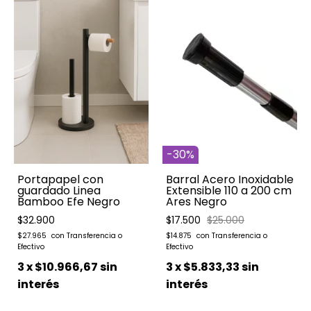
-
30
%
Portapapel con
Barral Acero Inoxidable
guardado Linea
Extensible 110 a 200 cm
Bamboo Efe Negro
Ares Negro
$32.900
$17.500
$25.000
$27.965
$14.875
3
x
$10.966,67
sin
3
x
$5.833,33
sin
interés
interés