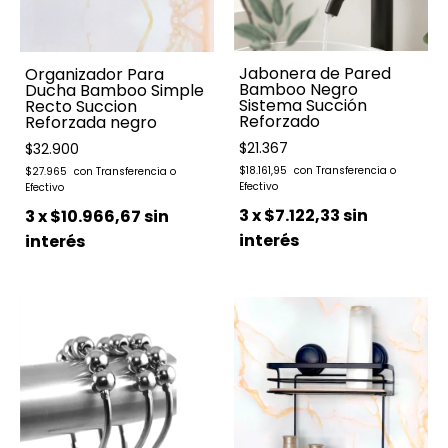
Jabonera de Pared
Organizador Para
Bamboo Negro
Ducha Bamboo Simple
Sistema Succión
Recto Succion
Reforzado
Reforzada negro
$21.367
$32.900
$18.161,95
$27.965
3
x
$7.122,33
sin
3
x
$10.966,67
sin
interés
interés