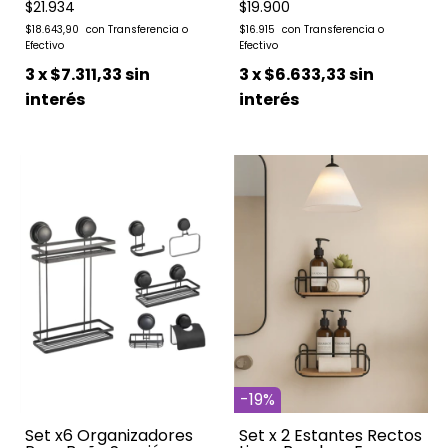
$21.934
$19.900
$18.643,90
$16.915
3
x
$7.311,33
sin
3
x
$6.633,33
sin
interés
interés
-
19
%
Set x6 Organizadores
Set x 2 Estantes Rectos