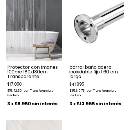
barral baño acero
Protector con Imanes
inoxidable fijo 1.60 cm.
100mc 180x180cm
largo
Transparente
$41.895
$17.850
$35.610,75
$15.172,50
3
x
$13.965
sin interés
3
x
$5.950
sin interés