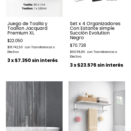
Juego de Toalla y
Set x 4 Organizadores
Toallon Jacquard
Con Estante simple
Premium XL
Succión Evolution
Negro
$22.050
$70.728
$18.742,50
$60.118,80
3
x
$7.350
sin interés
3
x
$23.576
sin interés