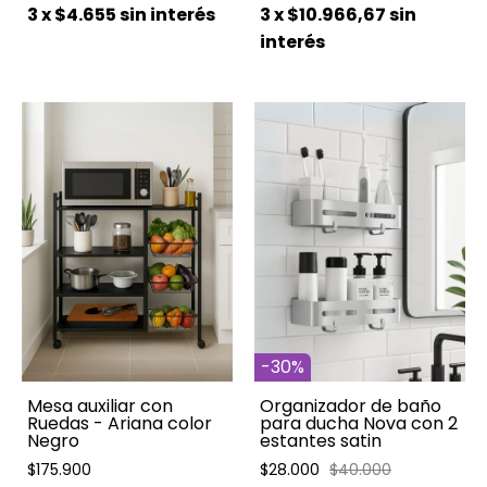
3
x
$10.966,67
sin
3
x
$4.655
sin interés
interés
-
30
%
Mesa auxiliar con
Organizador de baño
Ruedas - Ariana color
para ducha Nova con 2
Negro
estantes satin
$175.900
$28.000
$40.000