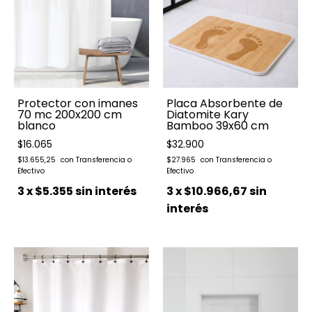
Protector con imanes
Placa Absorbente de
70 mc 200x200 cm
Diatomite Kary
blanco
Bamboo 39x60 cm
$16.065
$32.900
$13.655,25
$27.965
3
x
$5.355
sin interés
3
x
$10.966,67
sin
interés