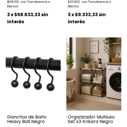
$149.515
$23.800
3
x
$58.633,33
sin
3
x
$9.333,33
sin
interés
interés
Ganchos de Baño
Organizador Multiuso
Heavy Ball Negro
Set x3 Ankara Negro