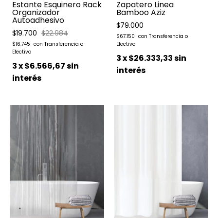
Estante Esquinero Rack
Zapatero Linea
Organizador
Bamboo Aziz
Autoadhesivo
$79.000
$19.700
$22.984
$67.150
$16.745
3
x
$26.333,33
sin
3
x
$6.566,67
sin
interés
interés