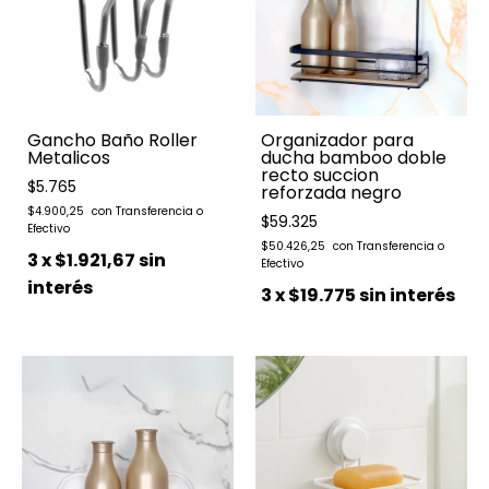
Gancho Baño Roller
Organizador para
Metalicos
ducha bamboo doble
recto succion
$5.765
reforzada negro
$4.900,25
$59.325
$50.426,25
3
x
$1.921,67
sin
interés
3
x
$19.775
sin interés