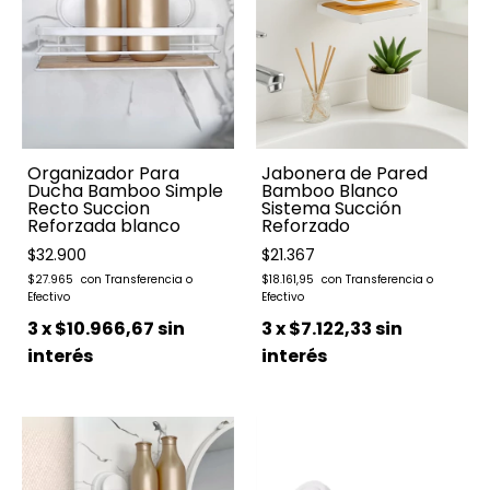
Organizador Para
Jabonera de Pared
Ducha Bamboo Simple
Bamboo Blanco
Recto Succion
Sistema Succión
Reforzada blanco
Reforzado
$32.900
$21.367
$27.965
$18.161,95
3
x
$10.966,67
sin
3
x
$7.122,33
sin
interés
interés