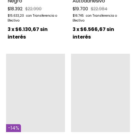
Negro
Autoadhesivo
$18.392
$22.990
$19.700
$22.984
$15.633,20
$16.745
3
x
$6.130,67
sin
3
x
$6.566,67
sin
interés
interés
-
14
%