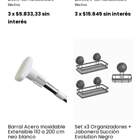
3
x
$5.833,33
sin
3
x
$15.645
sin interés
interés
Barral Acero Inoxidable
Set x3 Organizadores +
Extensible 110 a 200 cm
Jabonera Succión
neo blanco
Evolution Negro