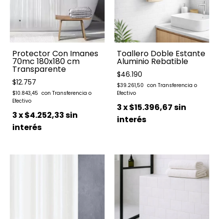
Toallero Doble Estante
Protector Con Imanes
Aluminio Rebatible
70mc 180x180 cm
Transparente
$46.190
$12.757
$39.261,50
$10.843,45
3
x
$15.396,67
sin
3
x
$4.252,33
sin
interés
interés