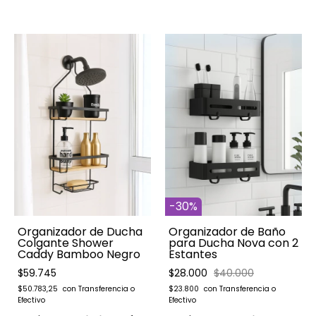
-
30
%
Organizador de Ducha
Organizador de Baño
Colgante Shower
para Ducha Nova con 2
Caddy Bamboo Negro
Estantes
$59.745
$28.000
$40.000
$50.783,25
$23.800