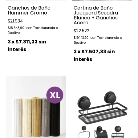
Ganchos de Baño
Cortina de Baño
Hummer Cromo
Jacquard Scuadra
Blanca + Ganchos
$21.934
Acero
$18.643,90
$22.522
$19.143,70
3
x
$7.311,33
sin
interés
3
x
$7.507,33
sin
interés