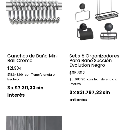
Ganchos de Baño Mini
Set x 5 Organizadores
Ball Cromo
Para Baño Succión
Evolution Negro
$21.934
$95.392
$18.643,90
$81.083,20
3
x
$7.311,33
sin
3
x
$31.797,33
sin
interés
interés