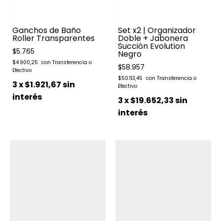
Ganchos de Baño
Set x2 | Organizador
Roller Transparentes
Doble + Jabonera
Succión Evolution
$5.765
Negro
$4.900,25
$58.957
$50.113,45
3
x
$1.921,67
sin
interés
3
x
$19.652,33
sin
interés