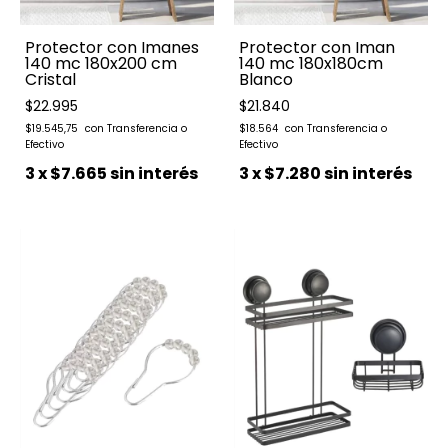
Protector con Imanes
Protector con Iman
140 mc 180x200 cm
140 mc 180x180cm
Cristal
Blanco
$22.995
$21.840
$19.545,75
$18.564
3
x
$7.665
sin interés
3
x
$7.280
sin interés