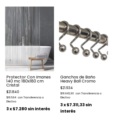
Protector Con Imanes
Ganchos de Baño
140 mc 180x180 cm
Heavy Ball Cromo
Cristal
$21.934
$21.840
$18.643,90
$18.564
3
x
$7.311,33
sin
3
x
$7.280
sin interés
interés