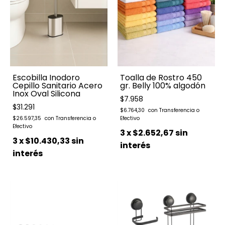
Escobilla Inodoro
Toalla de Rostro 450
Cepillo Sanitario Acero
gr. Belly 100% algodón
Inox Oval Silicona
$7.958
$31.291
$6.764,30
$26.597,35
3
x
$2.652,67
sin
3
x
$10.430,33
sin
interés
interés