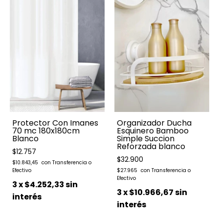
Protector Con Imanes
Organizador Ducha
70 mc 180x180cm
Esquinero Bamboo
Blanco
Simple Succion
Reforzada blanco
$12.757
$32.900
$10.843,45
$27.965
3
x
$4.252,33
sin
3
x
$10.966,67
sin
interés
interés