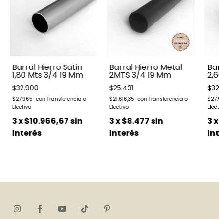
Barral Hierro Satin
Barral Hierro Metal
Bar
1,80 Mts 3/4 19 Mm
2MTS 3/4 19 Mm
2,
$32.900
$25.431
$32
$27.965
$21.616,35
$27
3
x
$10.966,67
sin
3
x
$8.477
sin
3
interés
interés
in