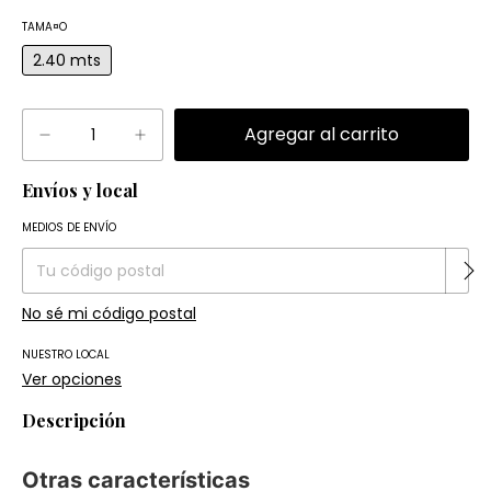
TAMA¤O
2.40 mts
Envíos y local
Entregas para el CP:
Cambiar CP
MEDIOS DE ENVÍO
No sé mi código postal
NUESTRO LOCAL
Ver opciones
Descripción
Otras características