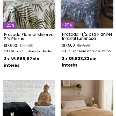
-
20
%
-
20
%
Frazada 1 1/2 pza Flannel
Frazada Flannel Minerva
Infantil Luminosa
2 ½ Plazas
$17.500
$21.900
$17.600
$22.000
$14.875
$14.960
3
x
$5.833,33
sin
3
x
$5.866,67
sin
interés
interés