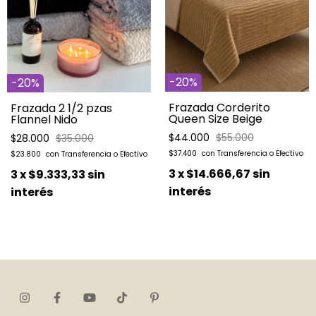
-
20
%
-
20
%
Frazada Corderito
Frazada 2 1/2 pzas
Queen Size Beige
Flannel Nido
$44.000
$55.000
$28.000
$35.000
$37.400
$23.800
3
x
$14.666,67
sin
3
x
$9.333,33
sin
interés
interés