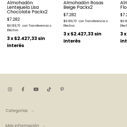
Almohadón
Almohadón Rosas
Al
Lentejuela Lisa
Beige Packx2
Flo
Chocolate Packx2
$7.282
$7.
$7.282
$6.189,70
$6.1
$6.189,70
3
x
$2.427,33
sin
3
3
x
$2.427,33
sin
interés
in
interés
Categorías
Más información