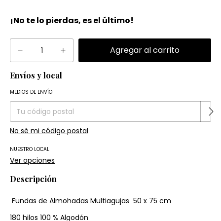
¡No te lo pierdas, es el último!
Envíos y local
Entregas para el CP:
Cambiar CP
MEDIOS DE ENVÍO
No sé mi código postal
NUESTRO LOCAL
Ver opciones
Descripción
Fundas de Almohadas Multiagujas 50 x 75 cm
180 hilos 100 % Algodón