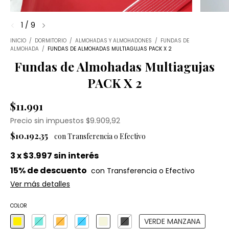
1
/
9
INICIO
/
DORMITORIO
/
ALMOHADAS Y ALMOHADONES
/
FUNDAS DE
ALMOHADA
/
FUNDAS DE ALMOHADAS MULTIAGUJAS PACK X 2
Fundas de Almohadas Multiagujas
PACK X 2
$11.991
Precio sin impuestos
$9.909,92
$10.192,35
3
x
$3.997
sin interés
15% de descuento
Ver más detalles
COLOR
VERDE MANZANA