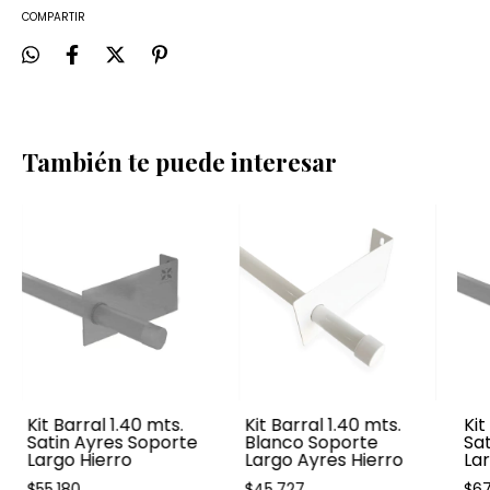
COMPARTIR
También te puede interesar
Kit Barral 1.40 mts.
Kit Barral 1.40 mts.
Kit
Satin Ayres Soporte
Blanco Soporte
Sat
Largo Hierro
Largo Ayres Hierro
Lar
$55.180
$45.727
$67