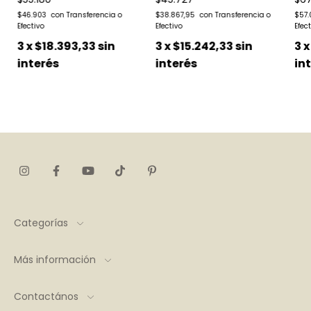
$46.903
$38.867,95
$57.
3
x
$18.393,33
sin
3
x
$15.242,33
sin
3
interés
interés
in
Categorías
Más información
Contactános