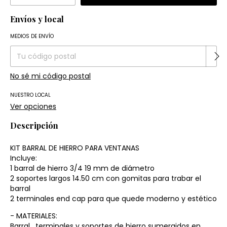
Envíos y local
Entregas para el CP:
Cambiar CP
MEDIOS DE ENVÍO
No sé mi código postal
NUESTRO LOCAL
Ver opciones
Descripción
KIT BARRAL DE HIERRO PARA VENTANAS
Incluye:
1 barral de hierro 3/4 19 mm de diámetro
2 soportes largos 14.50 cm con gomitas para trabar el
barral
2 terminales end cap para que quede moderno y estético
- MATERIALES:
Barral , terminales y soportes de hierro sumergidos en