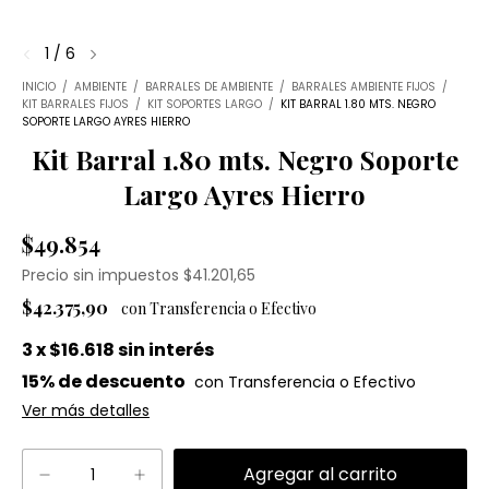
1
/
6
INICIO
/
AMBIENTE
/
BARRALES DE AMBIENTE
/
BARRALES AMBIENTE FIJOS
/
KIT BARRALES FIJOS
/
KIT SOPORTES LARGO
/
KIT BARRAL 1.80 MTS. NEGRO
SOPORTE LARGO AYRES HIERRO
Kit Barral 1.80 mts. Negro Soporte
Largo Ayres Hierro
$49.854
Precio sin impuestos
$41.201,65
$42.375,90
3
x
$16.618
sin interés
15% de descuento
Ver más detalles