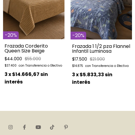
-
20
%
-
20
%
Frazada Corderito
Frazada 1 1/2 pza Flannel
Queen Size Beige
Infantil Luminosa
$44.000
$55.000
$17.500
$21.900
$37.400
$14.875
3
x
$14.666,67
sin
3
x
$5.833,33
sin
interés
interés