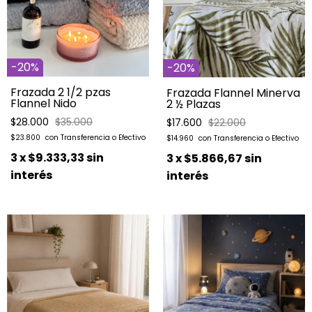
-
20
%
-
20
%
Frazada 2 1/2 pzas
Frazada Flannel Minerva
Flannel Nido
2 ½ Plazas
$28.000
$35.000
$17.600
$22.000
$23.800
$14.960
3
x
$9.333,33
sin
3
x
$5.866,67
sin
interés
interés