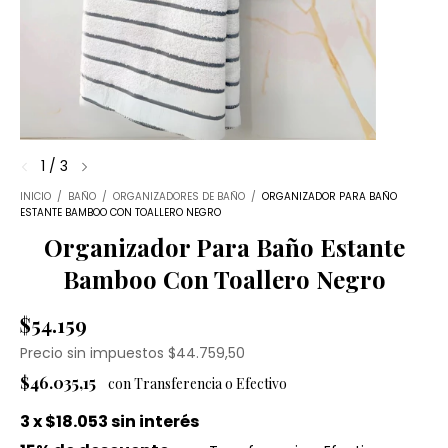
1
/
3
INICIO
/
BAÑO
/
ORGANIZADORES DE BAÑO
/
ORGANIZADOR PARA BAÑO
ESTANTE BAMBOO CON TOALLERO NEGRO
Organizador Para Baño Estante
Bamboo Con Toallero Negro
$54.159
Precio sin impuestos
$44.759,50
$46.035,15
3
x
$18.053
sin interés