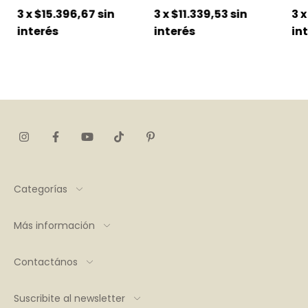
3
x
$15.396,67
sin
3
x
$11.339,53
sin
3
interés
interés
in
Categorías
Más información
Contactános
Suscribite al newsletter