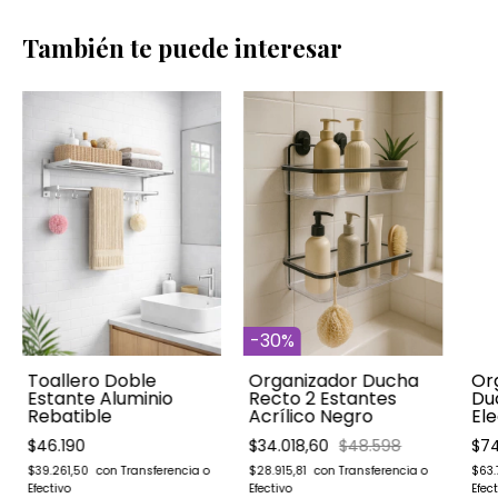
También te puede interesar
-
30
%
Toallero Doble
Organizador Ducha
Or
Estante Aluminio
Recto 2 Estantes
Du
Rebatible
Acrílico Negro
Ele
$46.190
$34.018,60
$48.598
$7
$39.261,50
$28.915,81
$63.