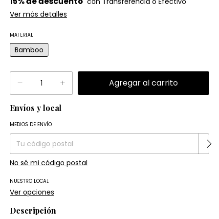
15% de descuento
Ver más detalles
MATERIAL
Bamboo
Envíos y local
Entregas para el CP:
Cambiar CP
MEDIOS DE ENVÍO
No sé mi código postal
NUESTRO LOCAL
Ver opciones
Descripción