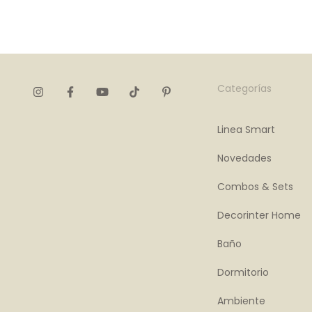
Categorías
Linea Smart
Novedades
Combos & Sets
Decorinter Home
Baño
Dormitorio
Ambiente