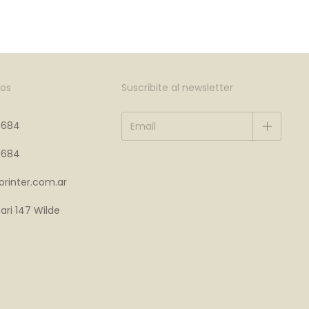
os
Suscribite al newsletter
4684
4684
rinter.com.ar
ari 147 Wilde