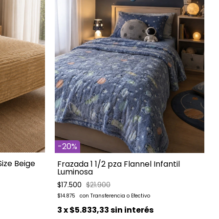
-
20
%
ize Beige
Frazada 1 1/2 pza Flannel Infantil
Luminosa
$17.500
$21.900
$14.875
3
x
$5.833,33
sin interés