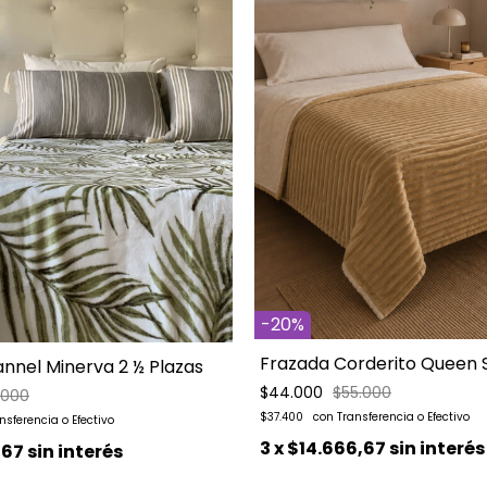
-
20
%
Frazada Corderito Queen S
annel Minerva 2 ½ Plazas
$44.000
$55.000
.000
$37.400
3
x
$14.666,67
sin interés
,67
sin interés