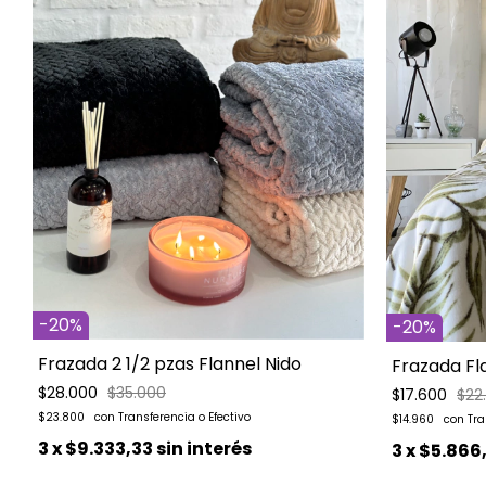
-
20
%
-
20
%
Frazada 2 1/2 pzas Flannel Nido
Frazada Fl
$28.000
$35.000
$17.600
$22
$23.800
$14.960
3
x
$9.333,33
sin interés
3
x
$5.866