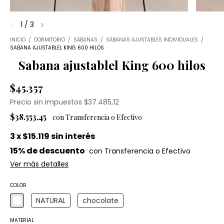
1
/
3
INICIO
/
DORMITORIO
/
SÁBANAS
/
SÁBANAS AJUSTABLES INDIVIDUALES
/
SABANA AJUSTABLEL KING 600 HILOS
Sabana ajustablel King 600 hilos
$45.357
Precio sin impuestos
$37.485,12
$38.553,45
3
x
$15.119
sin interés
15% de descuento
Ver más detalles
COLOR
NATURAL
chocolate
MATERIAL