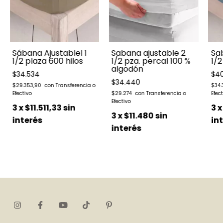
Sábana Ajustablel 1
Sabana ajustable 2
Sab
1/2 plaza 600 hilos
1/2 pza. percal 100 %
1/2
algodón
$34.534
$40
$34.440
$29.353,90
$34.
$29.274
3
x
$11.511,33
sin
3
3
x
$11.480
sin
interés
in
interés