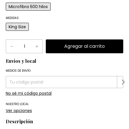
Microfibra 600 hilos
MEDIDAS
King Size
Envíos y local
Entregas para el CP:
Cambiar CP
MEDIOS DE ENVÍO
No sé mi código postal
NUESTRO LOCAL
Ver opciones
Descripción