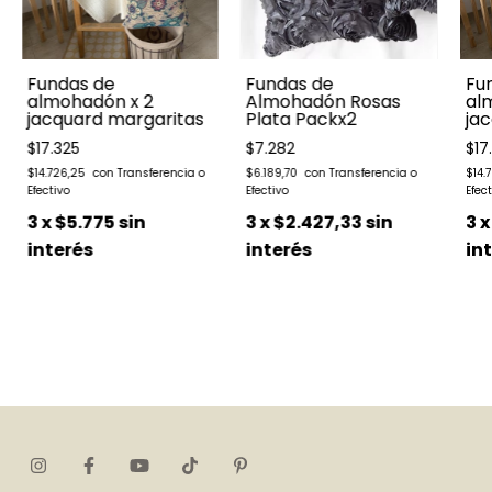
Fundas de
Fundas de
Fu
almohadón x 2
Almohadón Rosas
al
jacquard margaritas
Plata Packx2
ja
$17.325
$7.282
$17
$14.726,25
$6.189,70
$14.
3
x
$5.775
sin
3
x
$2.427,33
sin
3
interés
interés
in