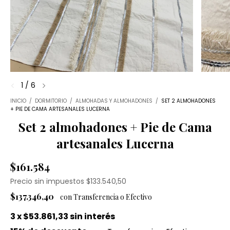
1
/
6
INICIO
/
DORMITORIO
/
ALMOHADAS Y ALMOHADONES
/
SET 2 ALMOHADONES
+ PIE DE CAMA ARTESANALES LUCERNA
Set 2 almohadones + Pie de Cama
artesanales Lucerna
$161.584
Precio sin impuestos
$133.540,50
$137.346,40
3
x
$53.861,33
sin interés