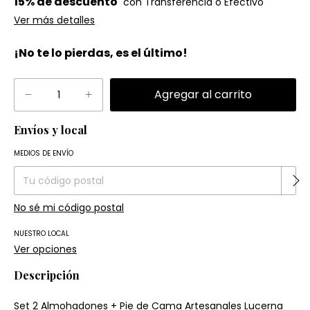
15% de descuento
Ver más detalles
¡No te lo pierdas, es el último!
Envíos y local
Entregas para el CP:
Cambiar CP
MEDIOS DE ENVÍO
No sé mi código postal
NUESTRO LOCAL
Ver opciones
Descripción
Set 2 Almohadones + Pie de Cama Artesanales Lucerna