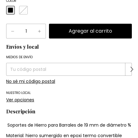
COLOR
Envíos y local
Entregas para el CP:
Cambiar CP
MEDIOS DE ENVÍO
No sé mi código postal
NUESTRO LOCAL
Ver opciones
Descripción
Soportes de Hierro para Barrales de 19 mm de diámetro ¾
Material: hierro sumergido en epoxi termo convertible