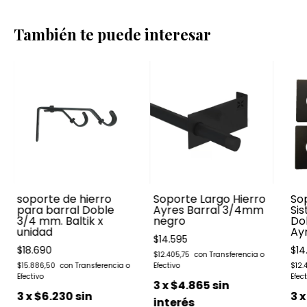
También te puede interesar
soporte de hierro
Soporte Largo Hierro
So
para barral Doble
Ayres Barral 3/4mm
Sis
3/4 mm. Baltik x
negro
Do
unidad
Ay
$14.595
$18.690
$14
$12.405,75
$15.886,50
$12.
3
x
$4.865
sin
3
x
$6.230
sin
3
interés