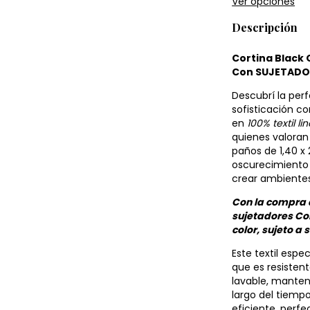
Ver opciones
Descripción
Cortina Black 
Con SUJETADOR
Descubrí la per
sofisticación c
en
100% textil li
quienes valoran 
paños de 1,40 x 
oscurecimiento 
crear ambientes
Con la compra d
sujetadores Co
color, sujeto a 
Este textil espec
que es resistent
lavable, manten
largo del tiempo
eficiente, perfe