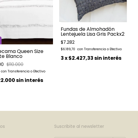
Fundas de Almohadón
Lentejuela Lisa Gris Packx2
$7.282
$6.189,70
ecama Queen Size
$
tte Blanco
3
x
$2.427,33
sin interés
00
$110.000
22.000
sin interés
os
Suscribite al newsletter