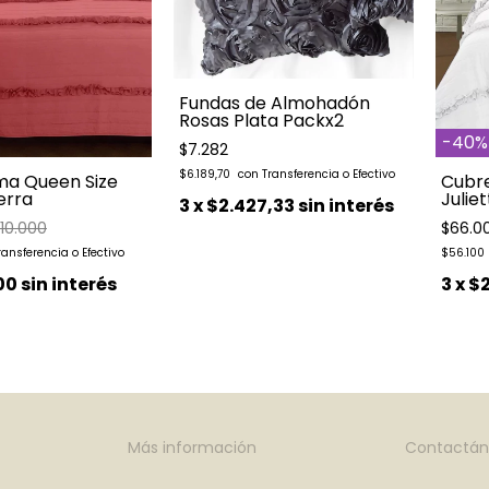
Fundas de Almohadón
Rosas Plata Packx2
-
40
%
$7.282
$6.189,70
a Queen Size
Cubr
erra
Julie
3
x
$2.427,33
sin interés
110.000
$66.0
$56.100
00
sin interés
3
x
$
Más información
Contactán