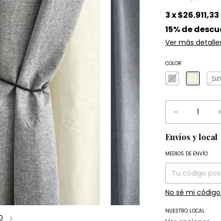
3
x
$26.911,33
15% de descu
Ver más detalle
COLOR
tiz
Envíos y local
Entregas para el
MEDIOS DE ENVÍO
No sé mi código
NUESTRO LOCAL
0