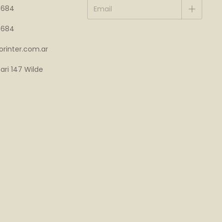
4684
4684
rinter.com.ar
ari 147 Wilde