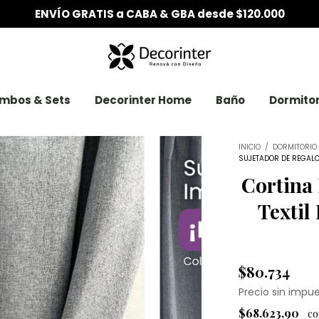
6 CUOTAS SIN INTERÉS desde $200.000
mbos & Sets
Decorinter Home
Baño
Dormitor
INICIO
/
DORMITORIO
SUJETADOR DE REGAL
Cortina
Textil
$80.734
Precio sin impu
$68.623,90