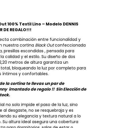
Out 100% Textil Lino – Modelo DENNIS
 DE REGALO!!!
fecta combinación entre funcionalidad y
on nuestra cortina
Black Out
confeccionada
no
, presillas escondidas , pensada para
la calidad y el estilo. Su diseño de dos
2,20 metros de altura garantiza un
total, bloqueando la luz por completo para
 íntimos y confortables.
e la cortina te llevas un par de
nny imantado de regalo !! Sin Elección de
stock.
ial no solo impide el paso de la luz, sino
e al desgaste, no se resquebraja y es
iendo su elegancia y textura natural a lo
. Su altura ideal asegura una cobertura
cta para dormitorios, salas de estar o