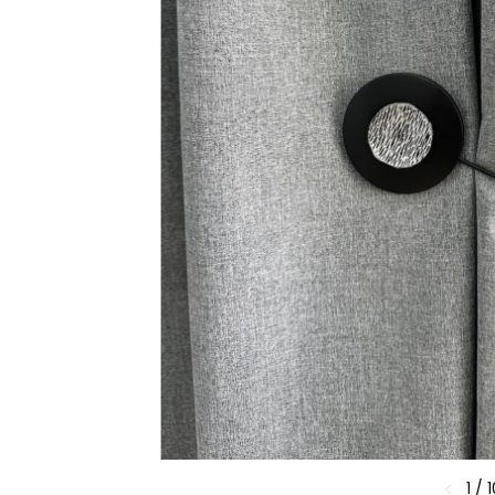
1
/
1