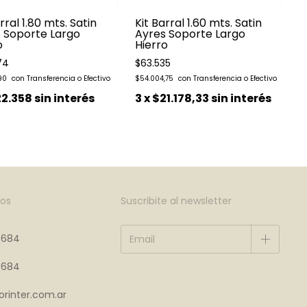
rral 1.80 mts. Satin
Kit Barral 1.60 mts. Satin
 Soporte Largo
Ayres Soporte Largo
o
Hierro
74
$63.535
$
,90
$54.004,75
2.358
sin interés
3
x
$21.178,33
sin interés
os
Suscribite al newsletter
4684
4684
rinter.com.ar