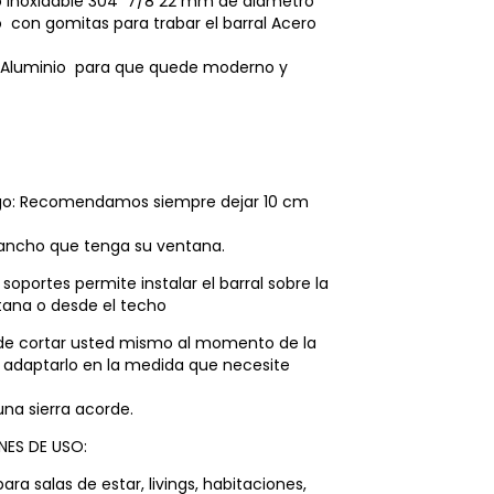
ro Inoxidable 304 7/8 22 mm de diámetro
o con gomitas para trabar el barral Acero
e Aluminio para que quede moderno y
argo: Recomendamos siempre dejar 10 cm
 ancho que tenga su ventana.
 soportes permite instalar el barral sobre la
tana o desde el techo
uede cortar usted mismo al momento de la
a adaptarlo en la medida que necesite
 una sierra acorde.
ES DE USO:
a salas de estar, livings, habitaciones,