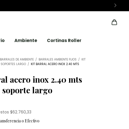
6 CUOTAS SIN INTE
io
Ambiente
Cortinas Roller
BARRALES DE AMBIENTE
/
BARRALES AMBIENTE FIJOS
/
KIT
T SOPORTES LARGO
/
KIT BARRAL ACERO INOX 2.40 MTS
ral acero inox 2.40 mts
soporte largo
estos
$62.760,33