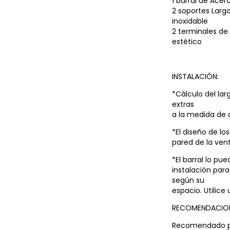
1 barral de Ace
2 soportes Larg
inoxidable
2 terminales d
estético
INSTALACIÓN:
*Cálculo del l
extras
a la medida de
*El diseño de los
pared de la ven
*El barral lo p
instalación par
según su
espacio. Utilice
RECOMENDACION
Recomendado par