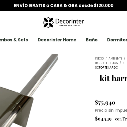
mbos & Sets
Decorinter Home
Baño
Dormitor
INICIO
/
AMBIENTE
/
BARRALES FIJOS
/
KI
SOPORTE LARGO
kit bar
$75.940
Precio sin impu
$64.549