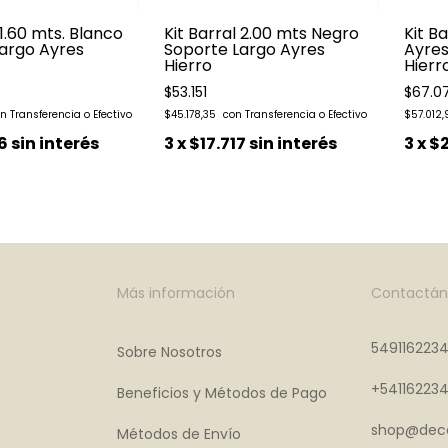
 1.60 mts. Blanco
Kit Barral 2.00 mts Negro
Kit Ba
argo Ayres
Soporte Largo Ayres
Ayres
Hierro
Hierr
$53.151
$67.0
$45.178,35
$57.012
6
sin interés
3
x
$17.717
sin interés
3
x
$2
Más información
Contactán
549116223
Sobre Nosotros
+54116223
Beneficios y Métodos de Pago
shop@deco
Métodos de Envío