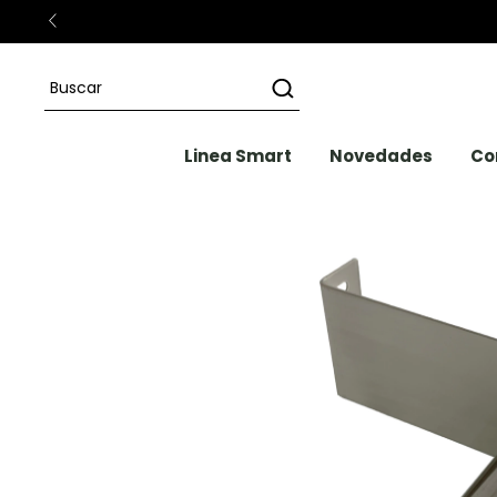
IS a CABA & GBA desde $120.000
Linea Smart
Novedades
Co