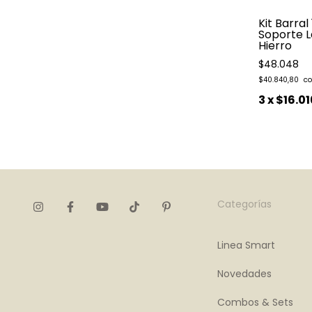
0 mts. Blanco
Kit Barral 1.40 mts. Satin
Kit Barral
o Ayres
Ayres Soporte Largo
Soporte L
Hierro
Hierro
$55.180
$48.048
$46.903
$40.840,80
 interés
3
x
$18.393,33
sin interés
3
x
$16.01
Categorías
Linea Smart
Novedades
Combos & Sets