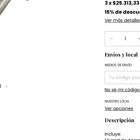
3
x
$25.313,33
15% de descu
Ver más detalle
Envíos y local
Entregas para el
MEDIOS DE ENVÍO
3
No sé mi código
NUESTRO LOCAL
Ver opciones
Descripción
Incluye: