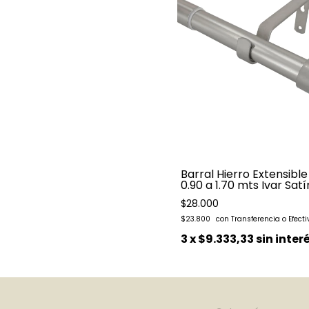
Barral Hierro Extensible
0.90 a 1.70 mts Ivar Satí
$28.000
$23.800
3
x
$9.333,33
sin inter