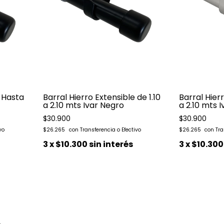
e Hasta
Barral Hierro Extensible de 1.10
Barral Hierr
a 2.10 mts Ivar Negro
a 2.10 mts I
$30.900
$30.900
$26.265
$26.265
3
x
$10.300
sin interés
3
x
$10.300