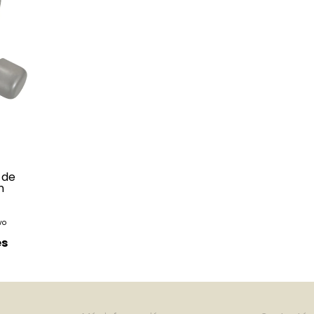
 de
n
és