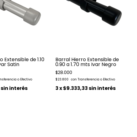
o Extensible de 1.10
Barral Hierro Extensible de
var Satin
0.90 a 1.70 mts Ivar Negro
$28.000
$23.800
sin interés
3
x
$9.333,33
sin interés