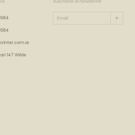
os
Suscribite al newsletter
4684
4684
rinter.com.ar
ari 147 Wilde