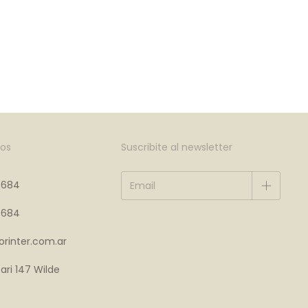
os
Suscribite al newsletter
4684
4684
rinter.com.ar
ari 147 Wilde