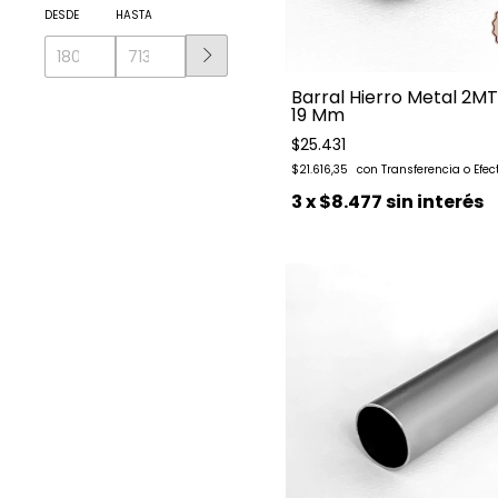
DESDE
HASTA
Barral Hierro Metal 2M
19 Mm
$25.431
$21.616,35
3
x
$8.477
sin interés