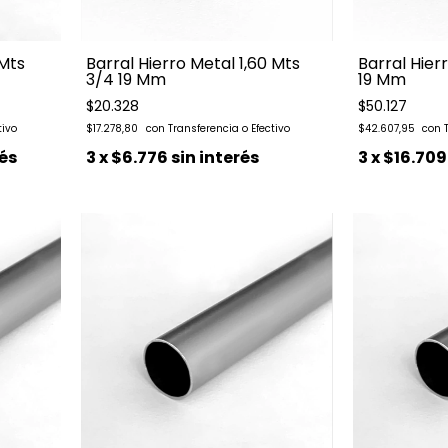
 Mts
Barral Hierro Metal 1,60 Mts
Barral Hier
3/4 19 Mm
19 Mm
$20.328
$50.127
$17.278,80
$42.607,95
rés
3
x
$6.776
sin interés
3
x
$16.709