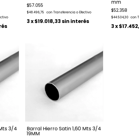
mm
$57.055
$52.358
$48.496,75
$44.504,30
3
x
$19.018,33
sin interés
rés
3
x
$17.452
 Mts 3/4
Barral Hierro Satin 1,60 Mts 3/4
19MM