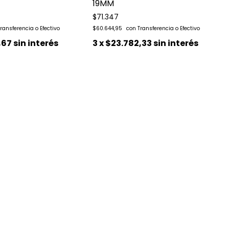
19MM
$71.347
$60.644,95
,67
sin interés
3
x
$23.782,33
sin interés