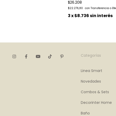
$26.208
$22.276,80
3
x
$8.736
sin interés
Categorías
Linea Smart
Novedades
Combos & Sets
Decorinter Home
Baño