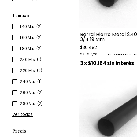
Tama¤o
1.40 Mts
(2)
Barral Hierro Metal 2,4
1.60 Mts
(2)
3/4 19 Mm
$30.492
1.80 Mts
(2)
$25.918,20
2,40 Mts
(1)
3
x
$10.164
sin interés
2.20 Mts
(2)
2.40 Mts
(1)
2.60 Mts
(2)
2.80 Mts
(2)
Ver todos
Precio