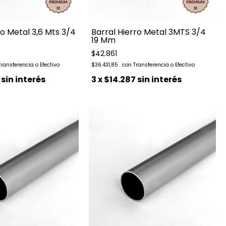
ro Metal 3,6 Mts 3/4
Barral Hierro Metal 3MTS 3/4
19 Mm
$42.861
$36.431,85
sin interés
3
x
$14.287
sin interés