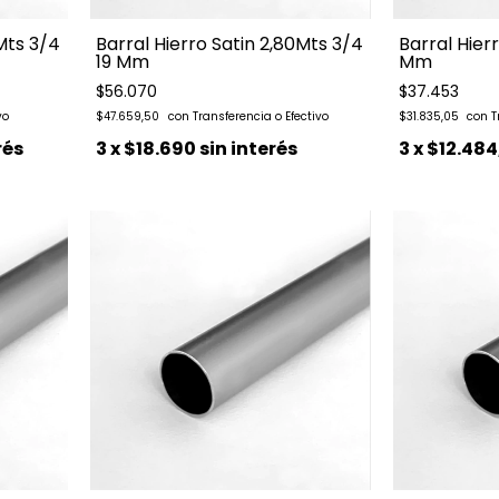
 Mts 3/4
Barral Hierro Satin 2,80Mts 3/4
Barral Hier
19 Mm
Mm
$56.070
$37.453
$47.659,50
$31.835,05
rés
3
x
$18.690
sin interés
3
x
$12.484