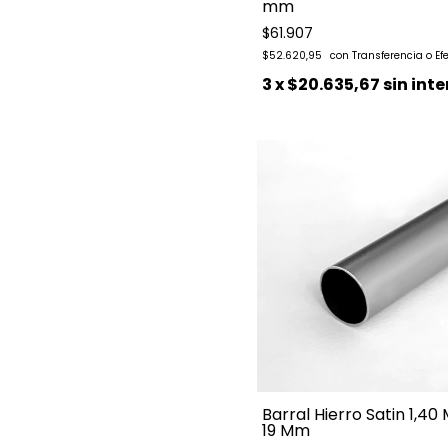
mm
$61.907
$52.620,95
3
x
$20.635,67
sin inte
Barral Hierro Satin 1,40
19 Mm