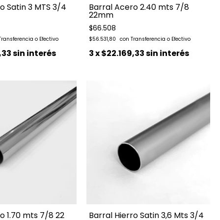
ro Satin 3 MTS 3/4
Barral Acero 2.40 mts 7/8
22mm
$66.508
$56.531,80
,33
sin interés
3
x
$22.169,33
sin interés
o 1.70 mts 7/8 22
Barral Hierro Satin 3,6 Mts 3/4