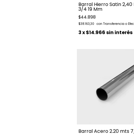
Barral Hierro Satin 2,40
3/4 19 Mm
$44.898
$38.163,30
3
x
$14.966
sin interés
Barral Acero 2.20 mts 7