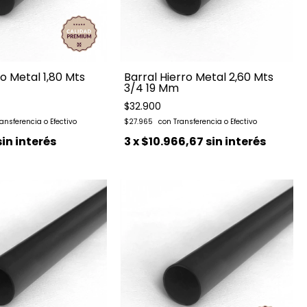
ro Metal 1,80 Mts
Barral Hierro Metal 2,60 Mts
3/4 19 Mm
$32.900
$27.965
sin interés
3
x
$10.966,67
sin interés