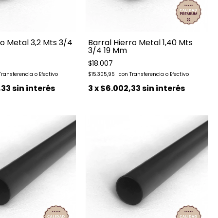
ro Metal 3,2 Mts 3/4
Barral Hierro Metal 1,40 Mts
3/4 19 Mm
$18.007
$15.305,95
,33
sin interés
3
x
$6.002,33
sin interés