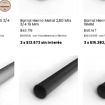
TS 3/4
Barral Hierro Metal 2,80 Mts
Barral Hier
3/4 19 Mm
19MM
$40.719
$46.147
$34.611,15
$39.224,95
3
x
$13.573
sin interés
3
x
$15.382