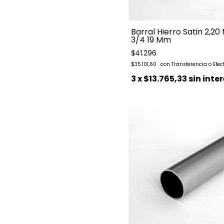
Barral Hierro Satin 2,20
3/4 19 Mm
$41.296
$35.101,60
3
x
$13.765,33
sin inte