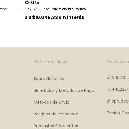
$30.145
$25.623,25
3
x
$10.048,33
sin interés
Más información
Contactán
549116223
Sobre Nosotros
+54116223
Beneficios y Métodos de Pago
shop@deco
Métodos de Envío
Fabian Ons
Politicas de Privacidad
Preguntas Frecuentes