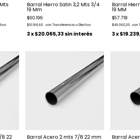
 Mts
Barral Hierro Satin 3,2 Mts 3/4
Barral Hier
19 Mm
19 MM
$60.196
$57.718
$51.166,60
$49.060,30
3
x
$20.065,33
sin interés
3
x
$19.239
/8 22
Barral Acero 2 mts 7/8 22 mm
Barral Acer