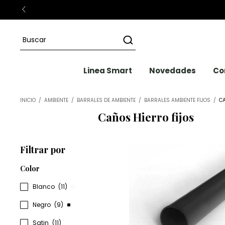
Linea Smart
Novedades
Co
INICIO
/
AMBIENTE
/
BARRALES DE AMBIENTE
/
BARRALES AMBIENTE FIJOS
/
CA
Caños Hierro fijos
Filtrar por
Color
Blanco
(11)
Negro
(9)
Satin
(11)