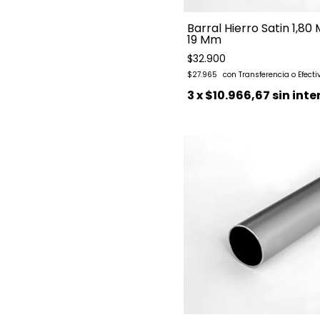
Barral Hierro Satin 1,80
19 Mm
$32.900
$27.965
3
x
$10.966,67
sin inte