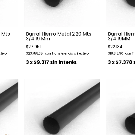
0 Mts
Barral Hierro Metal 2,20 Mts
Barral Hier
3/4 19 Mm
3/4 19MM
$27.951
$22.134
$23.758,35
$18.813,90
3
x
$9.317
sin interés
3
x
$7.378