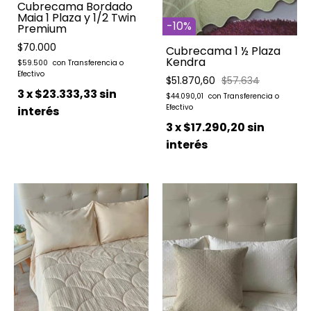
Cubrecama Bordado
Maia 1 Plaza y 1/2 Twin
-
10
%
Premium
$70.000
Cubrecama 1 ½ Plaza
Kendra
$59.500
$51.870,60
$57.634
3
x
$23.333,33
sin
$44.090,01
interés
3
x
$17.290,20
sin
interés