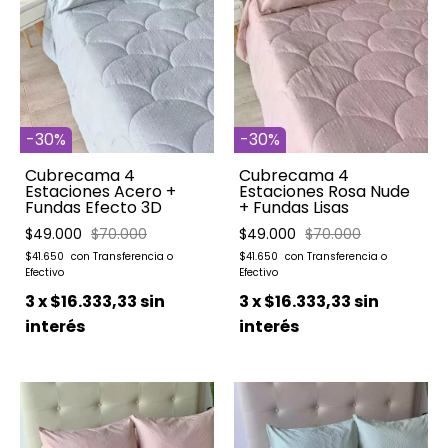
-
30
%
-
30
%
Cubrecama 4
Cubrecama 4
Estaciones Acero +
Estaciones Rosa Nude
Fundas Efecto 3D
+ Fundas Lisas
$49.000
$70.000
$49.000
$70.000
$41.650
$41.650
3
x
$16.333,33
sin
3
x
$16.333,33
sin
interés
interés