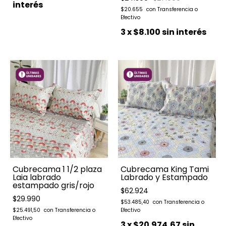
interés
$20.655
3
x
$8.100
sin interés
Cubrecama 1 1/2 plaza
Cubrecama King Tami
Laia labrado
Labrado y Estampado
estampado gris/rojo
$62.924
$29.990
$53.485,40
$25.491,50
3
x
$20.974,67
sin