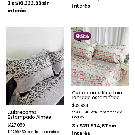
3
x
$16.333,33
sin
interés
interés
Cubrecama King Laia
labrado estampado
$62.924
Cubrecama
$53.485,40
Estampado Aimee
$127.050
3
x
$20.974,67
sin
$107.992,50
interés