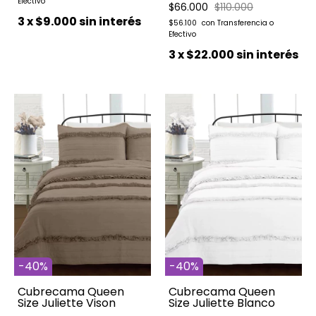
$66.000
$110.000
3
x
$9.000
sin interés
$56.100
3
x
$22.000
sin interés
-
40
%
-
40
%
Cubrecama Queen
Cubrecama Queen
Size Juliette Vison
Size Juliette Blanco