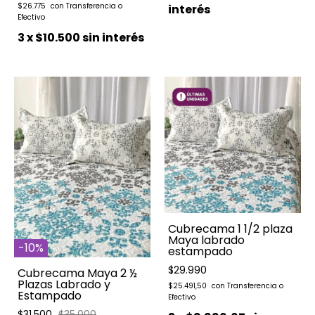
$26.775
interés
3
x
$10.500
sin interés
Cubrecama 1 1/2 plaza
Maya labrado
-
10
%
estampado
$29.990
Cubrecama Maya 2 ½
Plazas Labrado y
$25.491,50
Estampado
$31.500
$35.000