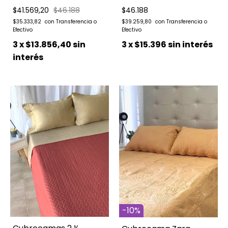
$41.569,20
$46.188
$46.188
$35.333,82
$39.259,80
3
x
$13.856,40
sin
3
x
$15.396
sin interés
interés
-
10
%