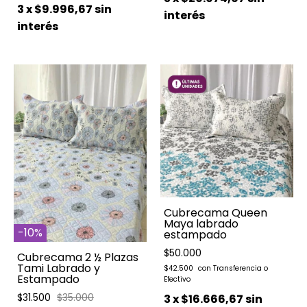
3
x
$9.996,67
sin
interés
interés
Cubrecama Queen
Maya labrado
-
10
%
estampado
$50.000
Cubrecama 2 ½ Plazas
Tami Labrado y
$42.500
Estampado
$31.500
$35.000
3
x
$16.666,67
sin