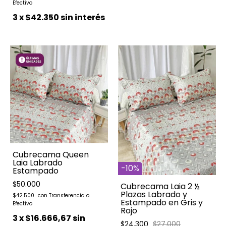
3
x
$42.350
sin interés
Cubrecama Queen
Laia Labrado
-
10
%
Estampado
$50.000
Cubrecama Laia 2 ½
Plazas Labrado y
$42.500
Estampado en Gris y
Rojo
3
x
$16.666,67
sin
$24.300
$27.000