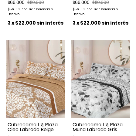
$66.000
$110.000
$66.000
$110.000
$56.100
$56.100
3
x
$22.000
sin interés
3
x
$22.000
sin interés
Cubrecama 1 ½ Plaza
Cubrecama 1 ½ Plaza
Cleo Labrado Beige
Muna Labrado Gris