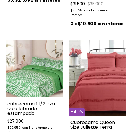
3
x
$21.692
sin interés
$31.500
$35.000
$26.775
3
x
$10.500
sin interés
cubrecama 1 1/2 pza
cala labrado
-
40
%
estampado
$27.000
Cubrecama Queen
Size Juliette Terra
$22.950