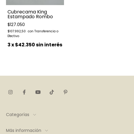
Cubrecama King
Estampado Rombo
$127.050
$107.992,50
3
x
$42.350
sin interés
Categorías
Más información