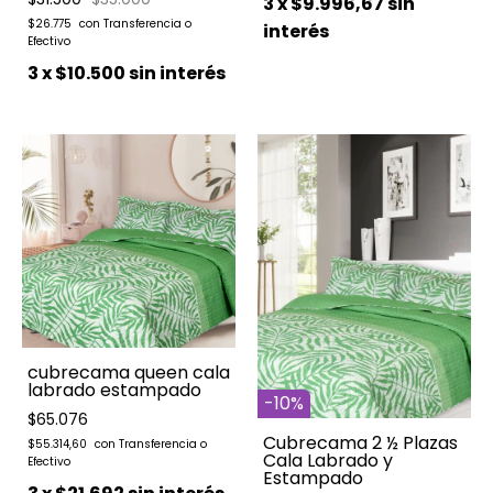
3
x
$9.996,67
sin
$26.775
interés
3
x
$10.500
sin interés
cubrecama queen cala
labrado estampado
-
10
%
$65.076
Cubrecama 2 ½ Plazas
$55.314,60
Cala Labrado y
Estampado