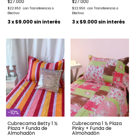
$27.000
$27.000
$22.950
$22.950
3
x
$9.000
sin interés
3
x
$9.000
sin interés
-
10
%
Cubrecama Betty 1 ½
Cubrecama 1 ½ Plaza
Plaza + Funda de
Pinky + Funda de
Almohadón
Almohadón