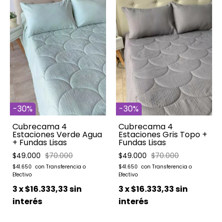
-
30
%
-
30
%
Cubrecama 4
Cubrecama 4
Estaciones Gris Topo +
Estaciones Verde Agua
Fundas Lisas
+ Fundas Lisas
$49.000
$70.000
$49.000
$70.000
$41.650
$41.650
3
x
$16.333,33
sin
3
x
$16.333,33
sin
interés
interés