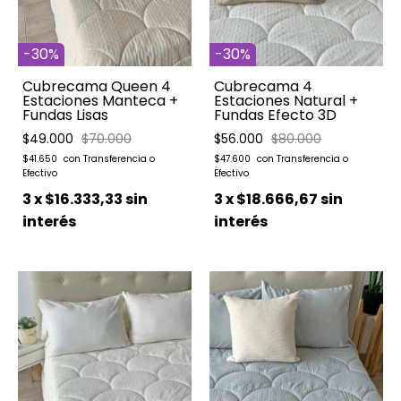
-
30
%
-
30
%
Cubrecama Queen 4
Cubrecama 4
Estaciones Manteca +
Estaciones Natural +
Fundas Lisas
Fundas Efecto 3D
$49.000
$70.000
$56.000
$80.000
$41.650
$47.600
3
x
$16.333,33
sin
3
x
$18.666,67
sin
interés
interés