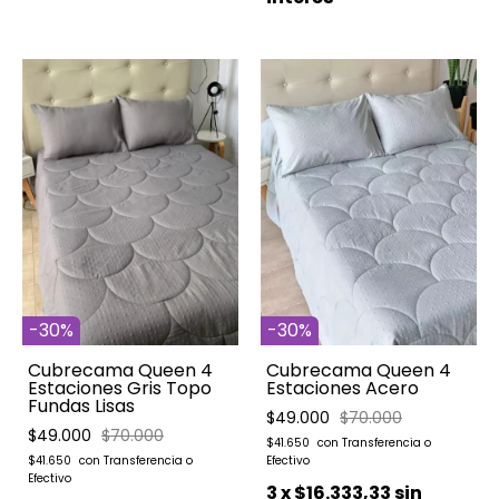
-
30
%
-
30
%
Cubrecama Queen 4
Cubrecama Queen 4
Estaciones Gris Topo
Estaciones Acero
Fundas Lisas
$49.000
$70.000
$49.000
$70.000
$41.650
$41.650
3
x
$16.333,33
sin