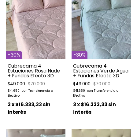
-
30
%
-
30
%
Cubrecama 4
Cubrecama 4
Estaciones Rosa Nude
Estaciones Verde Agua
+ Fundas Efecto 3D
+ Fundas Efecto 3D
$49.000
$70.000
$49.000
$70.000
$41.650
$41.650
3
x
$16.333,33
sin
3
x
$16.333,33
sin
interés
interés