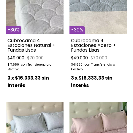
-
30
%
-
30
%
Cubrecama 4
Cubrecama 4
Estaciones Acero +
Estaciones Natural +
Fundas Lisas
Fundas Lisas
$49.000
$70.000
$49.000
$70.000
$41.650
$41.650
3
x
$16.333,33
sin
3
x
$16.333,33
sin
interés
interés