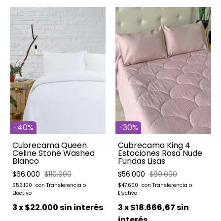
-
40
%
-
30
%
Cubrecama Queen
Cubrecama King 4
Celine Stone Washed
Estaciones Rosa Nude
Blanco
Fundas Lisas
$66.000
$110.000
$56.000
$80.000
$56.100
$47.600
3
x
$22.000
sin interés
3
x
$18.666,67
sin
interés