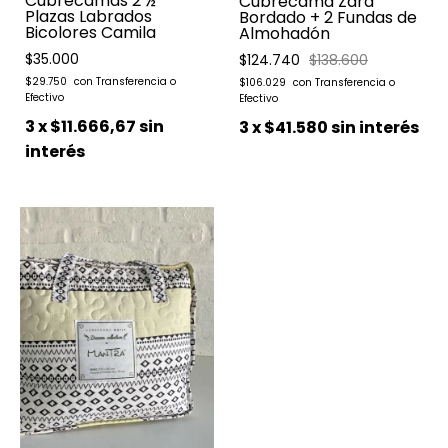
Cubrecamas 2 ½
Cubrecama Zara
Plazas Labrados
Bordado + 2 Fundas de
Bicolores Camila
Almohadón
$35.000
$124.740
$138.600
$29.750
$106.029
3
x
$11.666,67
sin
3
x
$41.580
sin interés
interés