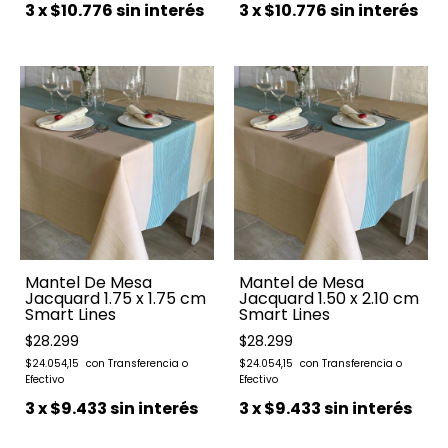
3
x
$10.776
sin interés
3
x
$10.776
sin interés
Mantel De Mesa
Mantel de Mesa
Jacquard 1.75 x 1.75 cm
Jacquard 1.50 x 2.10 cm
Smart Lines
Smart Lines
$28.299
$28.299
$24.054,15
$24.054,15
3
x
$9.433
sin interés
3
x
$9.433
sin interés