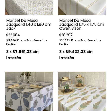
Mantel De Mesa
Mantel De Mesa
Jacquard 1.40 x 1.80 cm
Jacquard 1.75 x 1.75 cm
Jack
Owen vison
$22.984
$28.297
$19.536,40
$24.052,45
3
x
$7.661,33
sin
3
x
$9.432,33
sin
interés
interés