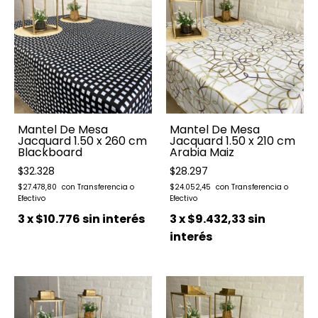
Mantel De Mesa
Mantel De Mesa
Jacquard 1.50 x 260 cm
Jacquard 1.50 x 210 cm
Blackboard
Arabia Maiz
$32.328
$28.297
$27.478,80
$24.052,45
3
x
$10.776
sin interés
3
x
$9.432,33
sin
interés