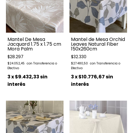
Mantel De Mesa
Mantel de Mesa Orchid
Jacquard 1.75 x 1.75 cm
Leaves Natural Fiber
Mora Palm
150x260cm
$28.297
$32.330
$24.052,45
$27.480,50
3
x
$9.432,33
sin
3
x
$10.776,67
sin
interés
interés