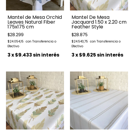
Mantel de Mesa Orchid
Mantel De Mesa
Leaves Natural Fiber
Jacquard 1.50 x 2.20 cm
175x175 cm
Feather Style
$28.299
$28.875
$24.054,15
$24.543,75
3
x
$9.433
sin interés
3
x
$9.625
sin interés