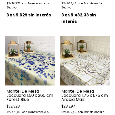
$24.543,75
$24.052,45
3
x
$9.625
sin interés
3
x
$9.432,33
sin
interés
Mantel De Mesa
Mantel De Mesa
Jacquard 1.50 x 260 cm
Jacquard 1.75 x 1.75 cm
Forest Blue
Arabia Maiz
$32.328
$28.297
$27.478,80
$24.052,45