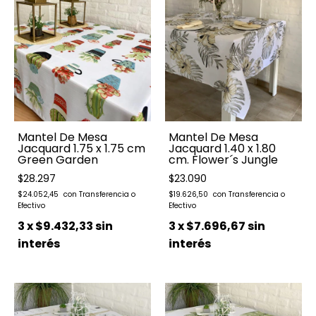
Mantel De Mesa
Mantel De Mesa
Jacquard 1.75 x 1.75 cm
Jacquard 1.40 x 1.80
Green Garden
cm. Flower´s Jungle
$28.297
$23.090
$24.052,45
$19.626,50
3
x
$9.432,33
sin
3
x
$7.696,67
sin
interés
interés