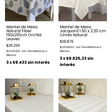
Mantel de Mesa
Mantel de Mesa
Natural Fiber
Jacquard 1.50 x 2.20 cm
150x210cm Orchid
Cinnia Natural
Leaves
$28.876
$28.299
$24.544,60
$24.054,15
3
x
$9.625,33
sin
3
x
$9.433
sin interés
interés