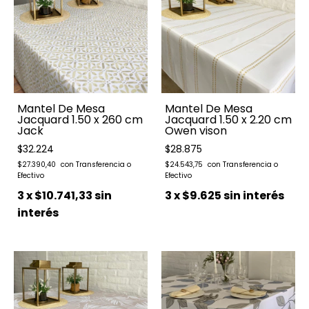
Mantel De Mesa
Mantel De Mesa
Jacquard 1.50 x 260 cm
Jacquard 1.50 x 2.20 cm
Jack
Owen vison
$32.224
$28.875
$27.390,40
$24.543,75
3
x
$10.741,33
sin
3
x
$9.625
sin interés
interés