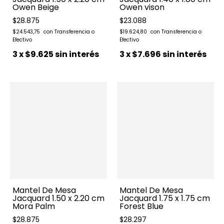
Owen Beige
Owen vison
$28.875
$23.088
$24.543,75
$19.624,80
3
x
$9.625
sin interés
3
x
$7.696
sin interés
Mantel De Mesa
Mantel De Mesa
Jacquard 1.50 x 2.20 cm
Jacquard 1.75 x 1.75 cm
Mora Palm
Forest Blue
$28.875
$28.297