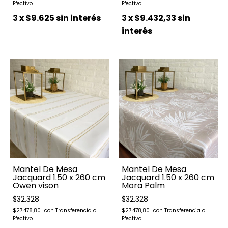
3
x
$9.625
sin interés
3
x
$9.432,33
sin
interés
Mantel De Mesa
Mantel De Mesa
Jacquard 1.50 x 260 cm
Jacquard 1.50 x 260 cm
Owen vison
Mora Palm
$32.328
$32.328
$27.478,80
$27.478,80