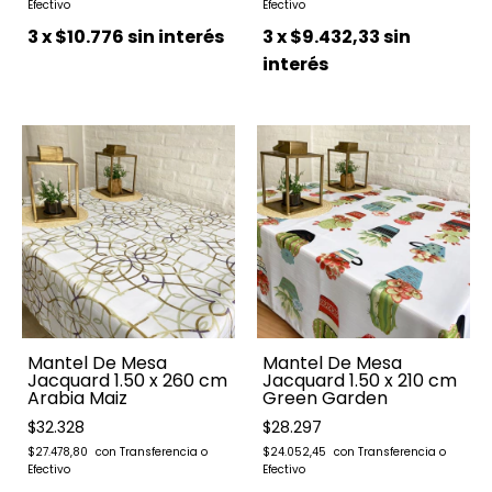
3
x
$10.776
sin interés
3
x
$9.432,33
sin
interés
Mantel De Mesa
Mantel De Mesa
Jacquard 1.50 x 260 cm
Jacquard 1.50 x 210 cm
Arabia Maiz
Green Garden
$32.328
$28.297
$27.478,80
$24.052,45