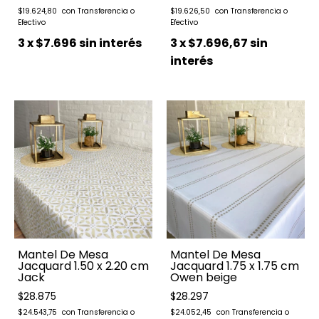
$19.624,80
$19.626,50
3
x
$7.696
sin interés
3
x
$7.696,67
sin
interés
Mantel De Mesa
Mantel De Mesa
Jacquard 1.50 x 2.20 cm
Jacquard 1.75 x 1.75 cm
Jack
Owen beige
$28.875
$28.297
$24.543,75
$24.052,45