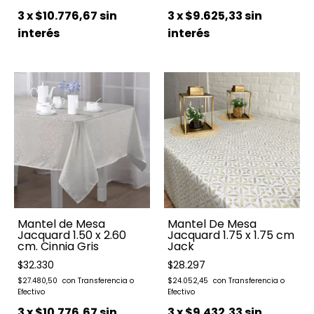
3
x
$10.776,67
sin
3
x
$9.625,33
sin
interés
interés
Mantel de Mesa
Mantel De Mesa
Jacquard 1.50 x 2.60
Jacquard 1.75 x 1.75 cm
cm. Cinnia Gris
Jack
$32.330
$28.297
$27.480,50
$24.052,45
3
x
$10.776,67
sin
3
x
$9.432,33
sin