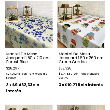
Mantel De Mesa
Mantel De Mesa
Jacquard 1.50 x 210 cm
Jacquard 1.50 x 260 cm
Forest Blue
Green Garden
$28.297
$32.328
$24.052,45
$27.478,80
3
x
$9.432,33
sin
3
x
$10.776
sin interés
interés