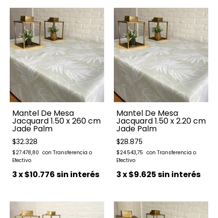
Mantel De Mesa
Mantel De Mesa
Jacquard 1.50 x 260 cm
Jacquard 1.50 x 2.20 cm
Jade Palm
Jade Palm
$32.328
$28.875
$27.478,80
$24.543,75
3
x
$10.776
sin interés
3
x
$9.625
sin interés