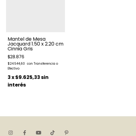
Mantel de Mesa
Jacquard 1.50 x 2.20 cm
Cinnia Gris
$28.876
$24.544,60
3
x
$9.625,33
sin
interés