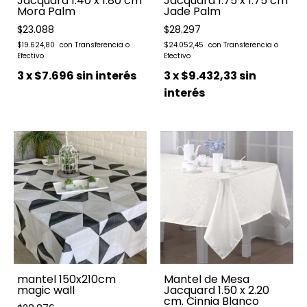
Jacquard 1.40 x 1.80 cm
Jacquard 1.75 x 1.75 cm
Mora Palm
Jade Palm
$23.088
$28.297
$19.624,80
$24.052,45
3
x
$7.696
sin interés
3
x
$9.432,33
sin
interés
mantel 150x210cm
Mantel de Mesa
magic wall
Jacquard 1.50 x 2.20
cm. Cinnia Blanco