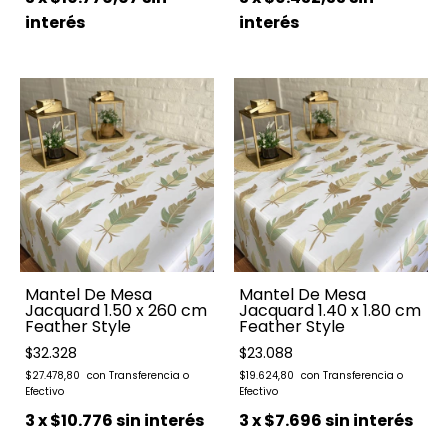
interés
interés
Mantel De Mesa
Mantel De Mesa
Jacquard 1.50 x 260 cm
Jacquard 1.40 x 1.80 cm
Feather Style
Feather Style
$32.328
$23.088
$27.478,80
$19.624,80
3
x
$10.776
sin interés
3
x
$7.696
sin interés