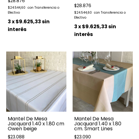
$28.876
$28.876
$24.544,60
$24.544,60
3
x
$9.625,33
sin
3
x
$9.625,33
sin
interés
interés
Mantel De Mesa
Mantel De Mesa
Jacquard 1.40 x 1.80 cm
Jacquard 1.40 x 1.80
Owen beige
cm. Smart Lines
$23.088
$23.090