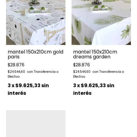
mantel 150x210cm gold
mantel 150x210cm
paris
dreams garden
$28.876
$28.876
$24.544,60
$24.544,60
3
x
$9.625,33
sin
3
x
$9.625,33
sin
interés
interés