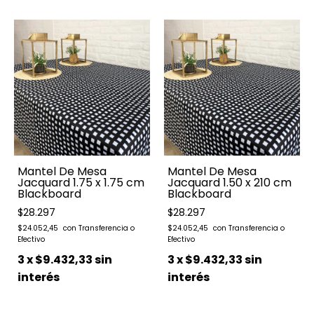
Mantel De Mesa
Mantel De Mesa
Jacquard 1.75 x 1.75 cm
Jacquard 1.50 x 210 cm
Blackboard
Blackboard
$28.297
$28.297
$24.052,45
$24.052,45
3
x
$9.432,33
sin
3
x
$9.432,33
sin
interés
interés