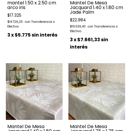
mantel 1.50 x 2.50 cm
Mantel De Mesa
arco iris
Jacquard 1.40 x 1.80 cm
Jade Palm
$17.325
$22.984
$14.726,25
$19.536,40
3
x
$5.775
sin interés
3
x
$7.661,33
sin
interés
Mantel De Mesa
Mantel De Mesa