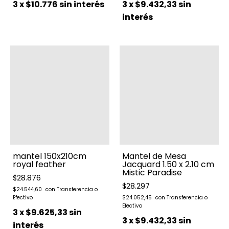
3
x
$10.776
sin interés
3
x
$9.432,33
sin
interés
mantel 150x210cm
Mantel de Mesa
royal feather
Jacquard 1.50 x 2.10 cm
Mistic Paradise
$28.876
$28.297
$24.544,60
$24.052,45
3
x
$9.625,33
sin
3
x
$9.432,33
sin
interés