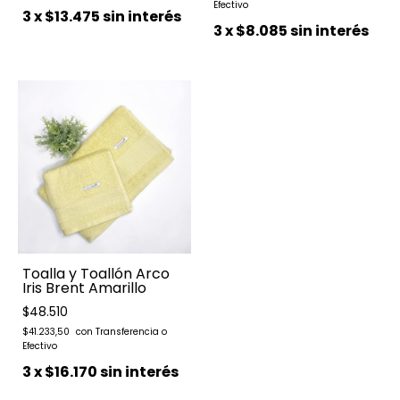
3
x
$13.475
sin interés
3
x
$8.085
sin interés
Toalla y Toallón Arco
Iris Brent Amarillo
$48.510
$41.233,50
3
x
$16.170
sin interés