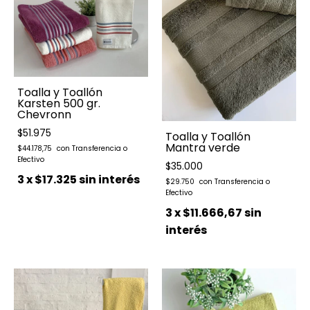
Toalla y Toallón
Karsten 500 gr.
Chevronn
$51.975
Toalla y Toallón
Mantra verde
$44.178,75
$35.000
3
x
$17.325
sin interés
$29.750
3
x
$11.666,67
sin
interés