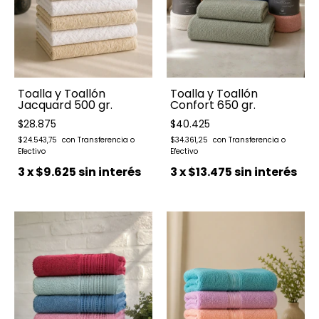
Toalla y Toallón
Toalla y Toallón
Jacquard 500 gr.
Confort 650 gr.
$28.875
$40.425
$24.543,75
$34.361,25
3
x
$9.625
sin interés
3
x
$13.475
sin interés