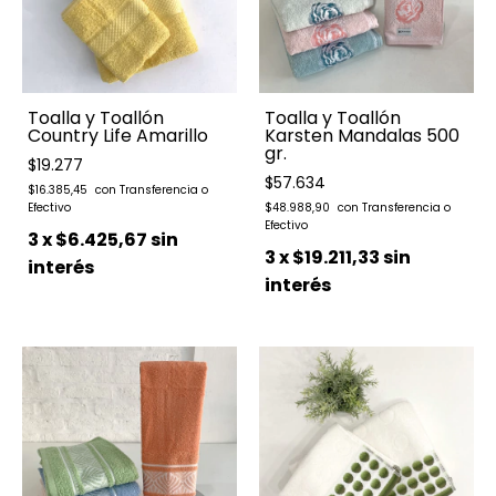
Toalla y Toallón
Toalla y Toallón
Country Life Amarillo
Karsten Mandalas 500
gr.
$19.277
$57.634
$16.385,45
$48.988,90
3
x
$6.425,67
sin
3
x
$19.211,33
sin
interés
interés