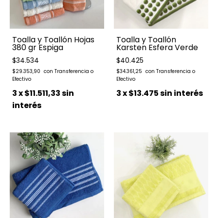
Toalla y Toallón Hojas
Toalla y Toallón
380 gr Espiga
Karsten Esfera Verde
$34.534
$40.425
$29.353,90
$34.361,25
3
x
$11.511,33
sin
3
x
$13.475
sin interés
interés