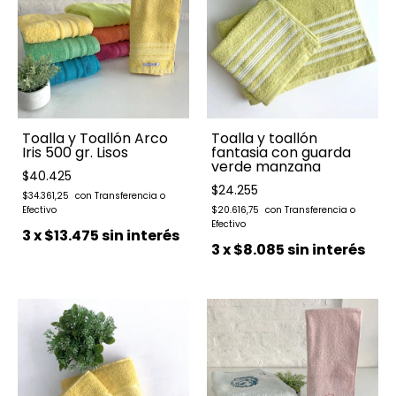
Toalla y Toallón Arco
Toalla y toallón
Iris 500 gr. Lisos
fantasia con guarda
verde manzana
$40.425
$24.255
$34.361,25
$20.616,75
3
x
$13.475
sin interés
3
x
$8.085
sin interés