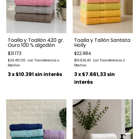
Toalla y Toallón 420 gr.
Toalla y Tallón Santista
Ouro 100 % algodón
Holly
$31.173
$22.984
$26.497,05
$19.536,40
3
x
$10.391
sin interés
3
x
$7.661,33
sin
interés