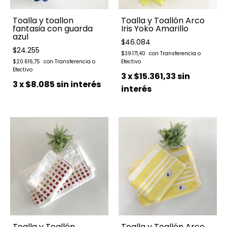
Toalla y toallon
Toalla y Toallón Arco
fantasia con guarda
Iris Yoko Amarillo
azul
$46.084
$24.255
$39.171,40
$20.616,75
3
x
$15.361,33
sin
3
x
$8.085
sin interés
interés
Toalla y Toallón
Toalla y Toallón Arco