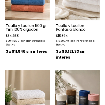
Toalla y toallon 500 gr
Toalla y toallon
Tim 100% algodón
Fantasia blanco
$34.638
$18.364
$29.442,30
$15.609,40
3
x
$11.546
sin interés
3
x
$6.121,33
sin
interés