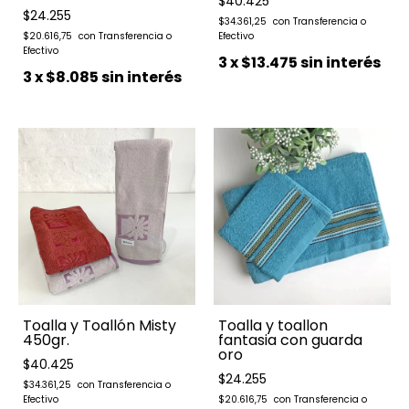
$40.425
$24.255
$34.361,25
$20.616,75
3
x
$13.475
sin interés
3
x
$8.085
sin interés
Toalla y Toallón Misty
Toalla y toallon
450gr.
fantasia con guarda
oro
$40.425
$24.255
$34.361,25
$20.616,75