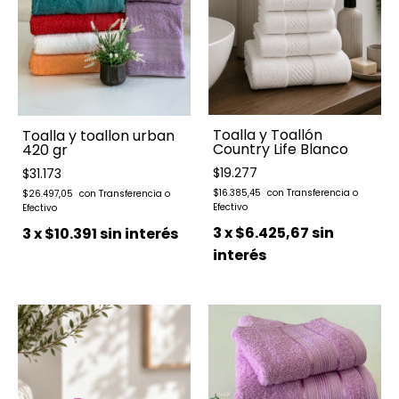
Toalla y Toallón
Toalla y toallon urban
Country Life Blanco
420 gr
$19.277
$31.173
$16.385,45
$26.497,05
3
x
$6.425,67
sin
3
x
$10.391
sin interés
interés