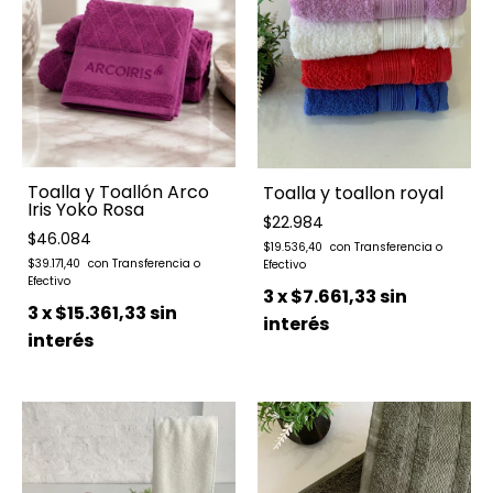
Toalla y Toallón Arco
Toalla y toallon royal
Iris Yoko Rosa
$22.984
$46.084
$19.536,40
$39.171,40
3
x
$7.661,33
sin
3
x
$15.361,33
sin
interés
interés