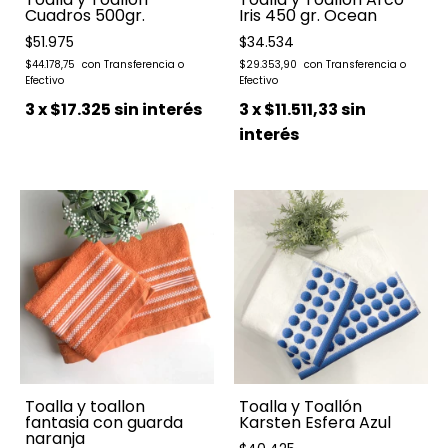
Cuadros 500gr.
Iris 450 gr. Ocean
$51.975
$34.534
$44.178,75
$29.353,90
3
x
$17.325
sin interés
3
x
$11.511,33
sin
interés
Toalla y toallon
Toalla y Toallón
fantasia con guarda
Karsten Esfera Azul
naranja