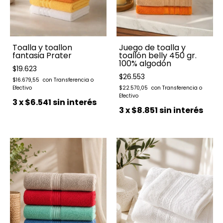
Toalla y toallon
Juego de toalla y
fantasia Prater
toallón belly 450 gr.
100% algodón
$19.623
$26.553
$16.679,55
$22.570,05
3
x
$6.541
sin interés
3
x
$8.851
sin interés