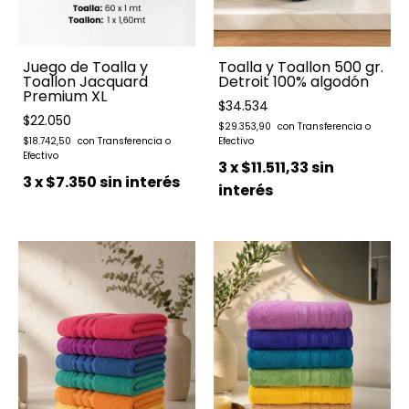
Juego de Toalla y
Toalla y Toallon 500 gr.
Toallon Jacquard
Detroit 100% algodón
Premium XL
$34.534
$22.050
$29.353,90
$18.742,50
3
x
$11.511,33
sin
3
x
$7.350
sin interés
interés