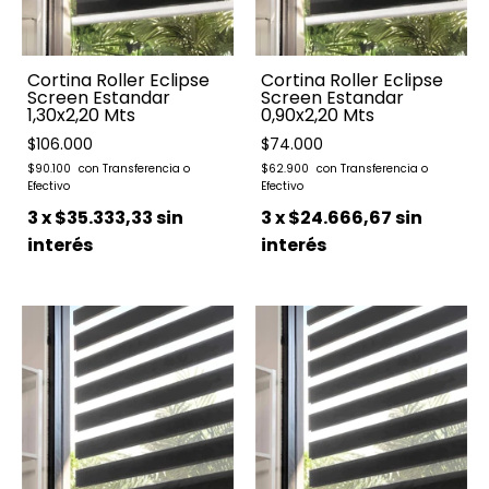
Cortina Roller Eclipse
Cortina Roller Eclipse
Screen Estandar
Screen Estandar
1,30x2,20 Mts
0,90x2,20 Mts
$106.000
$74.000
$90.100
$62.900
3
x
$35.333,33
sin
3
x
$24.666,67
sin
interés
interés