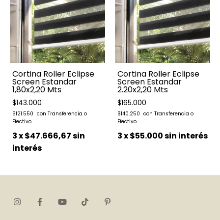
Cortina Roller Eclipse
Cortina Roller Eclipse
Screen Estandar
Screen Estandar
1,80x2,20 Mts
2.20x2,20 Mts
$143.000
$165.000
$121.550
$140.250
3
x
$47.666,67
sin
3
x
$55.000
sin interés
interés