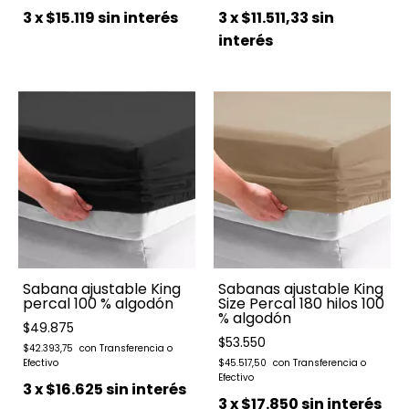
3
x
$15.119
sin interés
3
x
$11.511,33
sin
interés
Sabana ajustable King
Sabanas ajustable King
percal 100 % algodón
Size Percal 180 hilos 100
% algodón
$49.875
$53.550
$42.393,75
$45.517,50
3
x
$16.625
sin interés
3
x
$17.850
sin interés