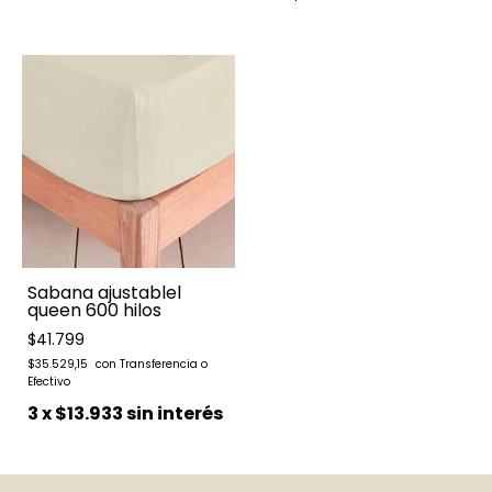
Sabana ajustablel
queen 600 hilos
$41.799
$35.529,15
3
x
$13.933
sin interés