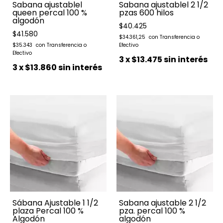
Sabana ajustablel
Sabana ajustablel 2 1/2
queen percal 100 %
pzas 600 hilos
algodón
$40.425
$41.580
$34.361,25
$35.343
3
x
$13.475
sin interés
3
x
$13.860
sin interés
Sábana Ajustable 1 1/2
Sabana ajustable 2 1/2
plaza Percal 100 %
pza. percal 100 %
Algodón
algodón