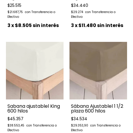
$25.515
$34.440
$21.687,75
$29.274
3
x
$8.505
sin interés
3
x
$11.480
sin interés
Sabana ajustablel King
Sábana Ajustablel 1 1/2
600 hilos
plaza 600 hilos
$45.357
$34.534
$38.553,45
$29.353,90