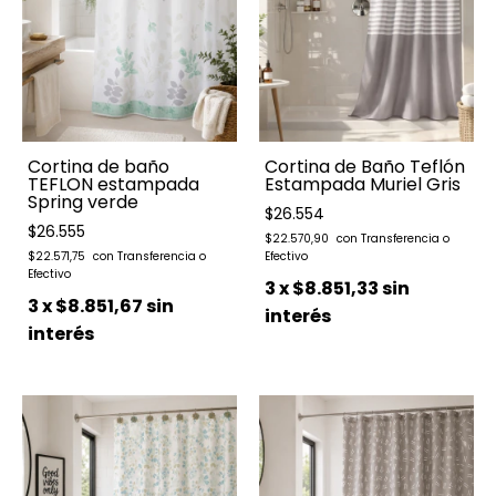
Cortina de baño
Cortina de Baño Teflón
TEFLON estampada
Estampada Muriel Gris
Spring verde
$26.554
$26.555
$22.570,90
$22.571,75
3
x
$8.851,33
sin
3
x
$8.851,67
sin
interés
interés