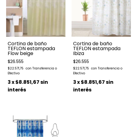
Cortina de baño
Cortina de baño
TEFLON estampada
TEFLON estampada
Flow beige
Ibiza
$26.555
$26.555
$22.571,75
$22.571,75
3
x
$8.851,67
sin
3
x
$8.851,67
sin
interés
interés