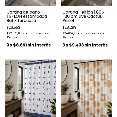
Cortina de baño
Cortina Telflón 1.80 x
TEFLON estampada
1.80 cm Live Cactus
Batik turquesa
Panel
$26.553
$28.299
$22.570,05
$24.054,15
3
x
$8.851
sin interés
3
x
$9.433
sin interés