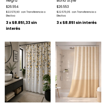
Negra
Boho Style
$26.554
$26.553
$22.570,90
$22.570,05
3
x
$8.851,33
sin
3
x
$8.851
sin interés
interés