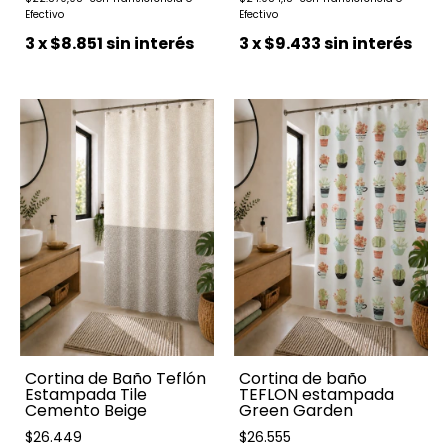
3
x
$8.851
sin interés
3
x
$9.433
sin interés
Cortina de Baño Teflón
Cortina de baño
Estampada Tile
TEFLON estampada
Cemento Beige
Green Garden
$26.449
$26.555