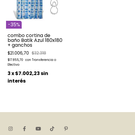
-
35
%
combo cortina de
baño Batik Azul 180x180
+ ganchos
$21.006,70
$32.318
$17.855,70
3
x
$7.002,23
sin
interés