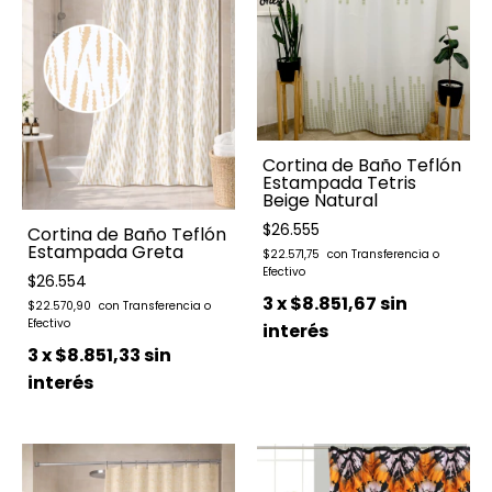
Cortina de Baño Teflón
Estampada Tetris
Beige Natural
$26.555
Cortina de Baño Teflón
Estampada Greta
$22.571,75
$26.554
3
x
$8.851,67
sin
$22.570,90
interés
3
x
$8.851,33
sin
interés