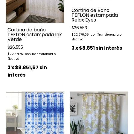
Cortina de Baño
TEFLON estampada
Relax Eyes
$26.553
Cortina de baño
TEFLON estampada Ink
$22.570,05
Verde
$26.555
3
x
$8.851
sin interés
$22.571,75
3
x
$8.851,67
sin
interés