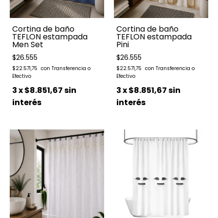
Cortina de baño
Cortina de baño
TEFLON estampada
TEFLON estampada
Men Set
Pini
$26.555
$26.555
$22.571,75
$22.571,75
3
x
$8.851,67
sin
3
x
$8.851,67
sin
interés
interés