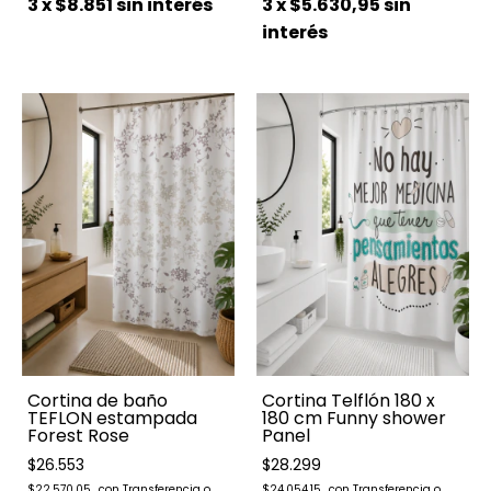
3
x
$8.851
sin interés
3
x
$5.630,95
sin
interés
Cortina de baño
Cortina Telflón 180 x
TEFLON estampada
180 cm Funny shower
Forest Rose
Panel
$26.553
$28.299
$22.570,05
$24.054,15