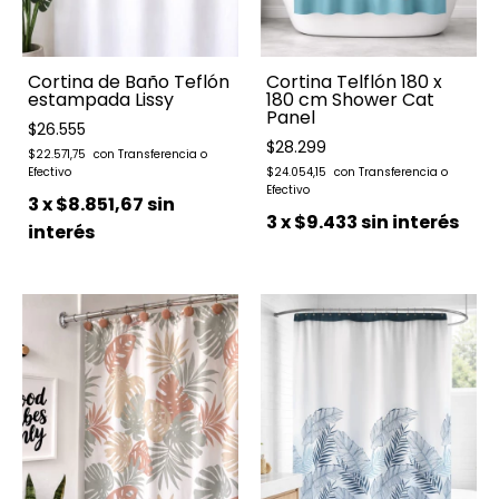
Cortina de Baño Teflón
Cortina Telflón 180 x
estampada Lissy
180 cm Shower Cat
Panel
$26.555
$28.299
$22.571,75
$24.054,15
3
x
$8.851,67
sin
3
x
$9.433
sin interés
interés