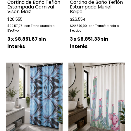
Cortina de Baño Teflón
Cortina de Baño Teflón
Estampada Carnival
Estampada Muriel
Vison Maiz
Beige
$26.555
$26.554
$22.571,75
$22.570,90
3
x
$8.851,67
sin
3
x
$8.851,33
sin
interés
interés