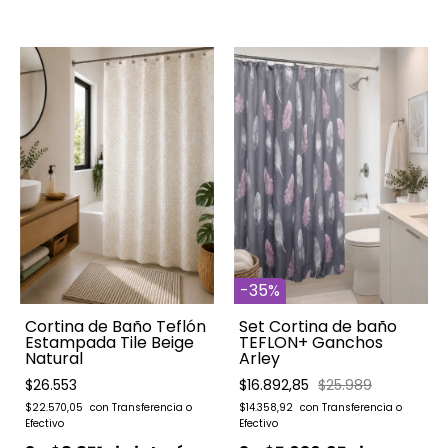
-
35
%
Cortina de Baño Teflón
Set Cortina de baño
Estampada Tile Beige
TEFLON+ Ganchos
Natural
Arley
$26.553
$16.892,85
$25.989
$22.570,05
$14.358,92