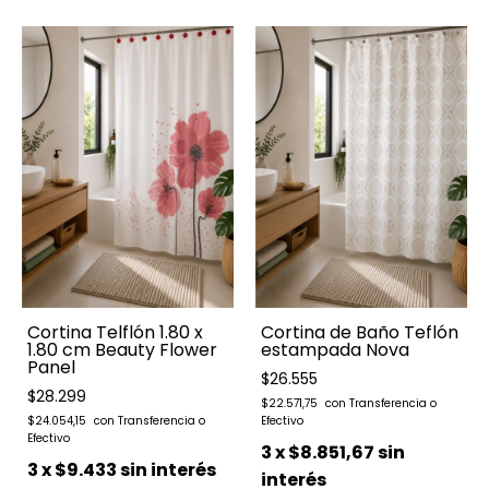
Cortina Telflón 1.80 x
Cortina de Baño Teflón
1.80 cm Beauty Flower
estampada Nova
Panel
$26.555
$28.299
$22.571,75
$24.054,15
3
x
$8.851,67
sin
3
x
$9.433
sin interés
interés