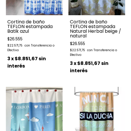
Cortina de baño
Cortina de baño
TEFLON estampada
TEFLON estampada
Batik azul
Natural Herbal beige /
natural
$26.555
$26.555
$22.571,75
$22.571,75
3
x
$8.851,67
sin
3
x
$8.851,67
sin
interés
interés