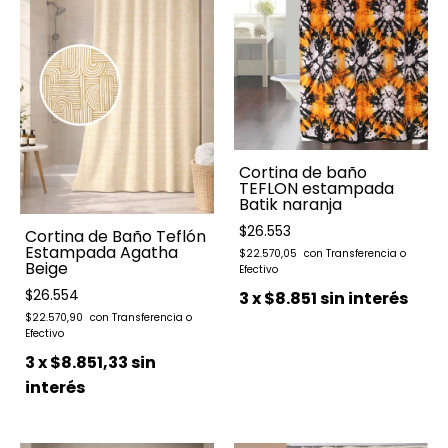
Cortina de baño
TEFLON estampada
Batik naranja
$26.553
Cortina de Baño Teflón
Estampada Agatha
$22.570,05
Beige
$26.554
3
x
$8.851
sin interés
$22.570,90
3
x
$8.851,33
sin
interés