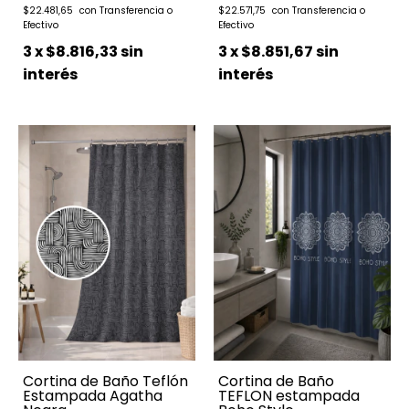
$22.481,65
$22.571,75
3
x
$8.816,33
sin
3
x
$8.851,67
sin
interés
interés
Cortina de Baño Teflón
Cortina de Baño
Estampada Agatha
TEFLON estampada