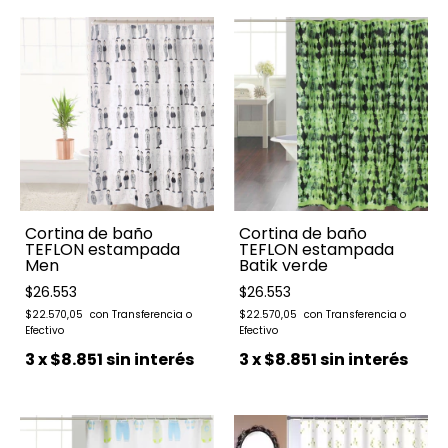
Cortina de baño
Cortina de baño
TEFLON estampada
TEFLON estampada
Men
Batik verde
$26.553
$26.553
$22.570,05
$22.570,05
3
x
$8.851
sin interés
3
x
$8.851
sin interés