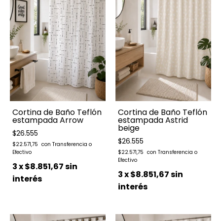
Cortina de Baño Teflón
Cortina de Baño Teflón
estampada Arrow
estampada Astrid
beige
$26.555
$26.555
$22.571,75
$22.571,75
3
x
$8.851,67
sin
3
x
$8.851,67
sin
interés
interés