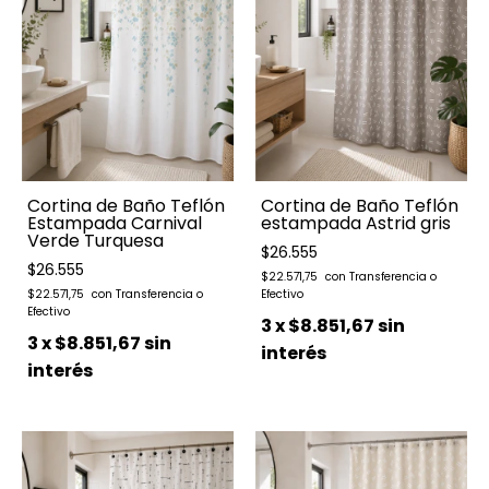
Cortina de Baño Teflón
Cortina de Baño Teflón
Estampada Carnival
estampada Astrid gris
Verde Turquesa
$26.555
$26.555
$22.571,75
$22.571,75
3
x
$8.851,67
sin
3
x
$8.851,67
sin
interés
interés