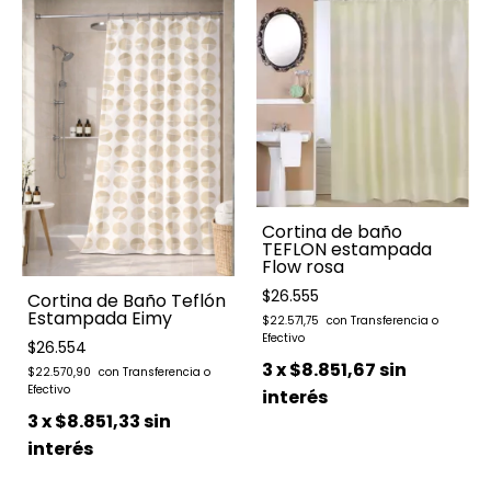
Cortina de baño
TEFLON estampada
Flow rosa
$26.555
Cortina de Baño Teflón
Estampada Eimy
$22.571,75
$26.554
3
x
$8.851,67
sin
$22.570,90
interés
3
x
$8.851,33
sin
interés