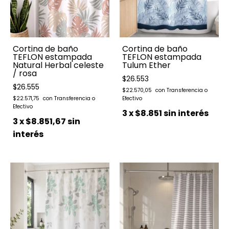
Cortina de baño
Cortina de baño
TEFLON estampada
TEFLON estampada
Natural Herbal celeste
Tulum Ether
/ rosa
$26.553
$26.555
$22.570,05
$22.571,75
3
x
$8.851
sin interés
3
x
$8.851,67
sin
interés