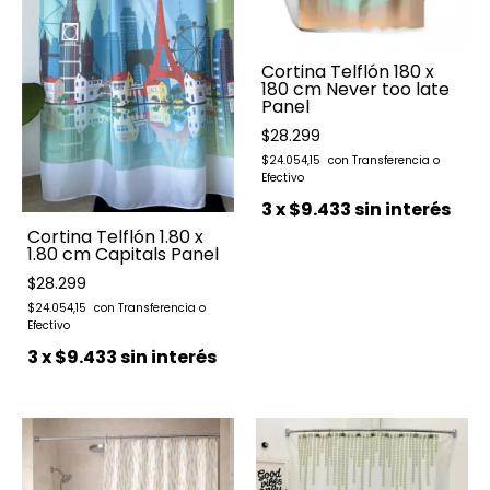
Cortina Telflón 180 x
180 cm Never too late
Panel
$28.299
$24.054,15
3
x
$9.433
sin interés
Cortina Telflón 1.80 x
1.80 cm Capitals Panel
$28.299
$24.054,15
3
x
$9.433
sin interés