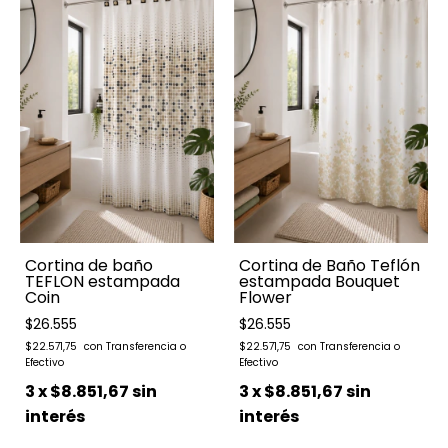
Cortina de baño
Cortina de Baño Teflón
TEFLON estampada
estampada Bouquet
Coin
Flower
$26.555
$26.555
$22.571,75
$22.571,75
3
x
$8.851,67
sin
3
x
$8.851,67
sin
interés
interés