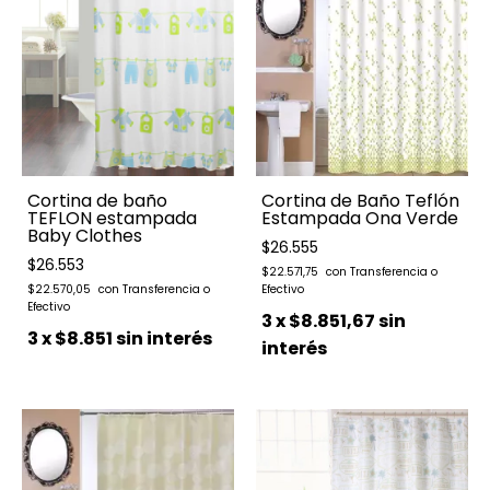
Cortina de baño
Cortina de Baño Teflón
TEFLON estampada
Estampada Ona Verde
Baby Clothes
$26.555
$26.553
$22.571,75
$22.570,05
3
x
$8.851,67
sin
3
x
$8.851
sin interés
interés