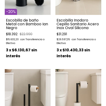
-
20
%
Escobilla de baño
Escobilla Inodoro
Metal con Bamboo Ian
Cepillo Sanitario Acero
Negro
Inox Oval Silicona
$18.392
$22.990
$31.291
$15.633,20
$26.597,35
3
x
$6.130,67
sin
3
x
$10.430,33
sin
interés
interés