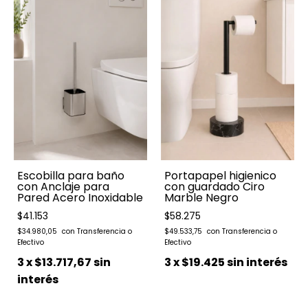
Escobilla para baño
Portapapel higienico
con Anclaje para
con guardado Ciro
Pared Acero Inoxidable
Marble Negro
$41.153
$58.275
$34.980,05
$49.533,75
3
x
$13.717,67
sin
3
x
$19.425
sin interés
interés