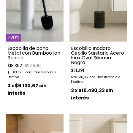
-
20
%
Escobilla de baño
Escobilla Inodoro
Metal con Bamboo Ian
Cepillo Sanitario Acero
Blanca
Inox Oval Silicona
Negra
$18.392
$22.990
$31.291
$15.633,20
$26.597,35
3
x
$6.130,67
sin
3
x
$10.430,33
sin
interés
interés