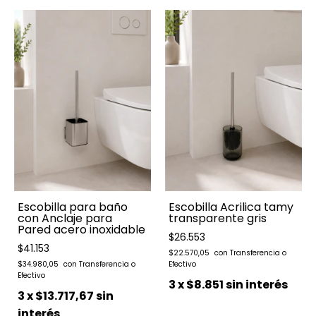
Escobilla para baño
Escobilla Acrilica tamy
con Anclaje para
transparente gris
Pared acero inoxidable
$26.553
$41.153
$22.570,05
$34.980,05
3
x
$8.851
sin interés
3
x
$13.717,67
sin
interés