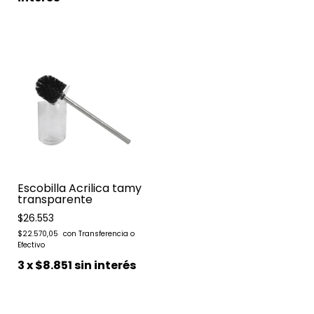
Escobilla Acrilica tamy
transparente
$26.553
$22.570,05
3
x
$8.851
sin interés