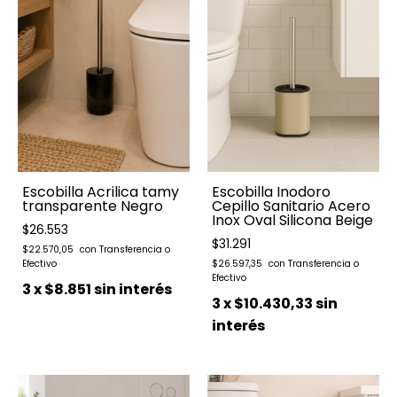
Escobilla Acrilica tamy
Escobilla Inodoro
transparente Negro
Cepillo Sanitario Acero
Inox Oval Silicona Beige
$26.553
$31.291
$22.570,05
$26.597,35
3
x
$8.851
sin interés
3
x
$10.430,33
sin
interés