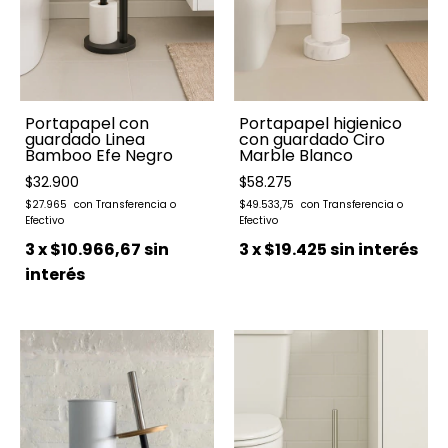
Portapapel con
Portapapel higienico
guardado Linea
con guardado Ciro
Bamboo Efe Negro
Marble Blanco
$32.900
$58.275
$27.965
$49.533,75
3
x
$10.966,67
sin
3
x
$19.425
sin interés
interés