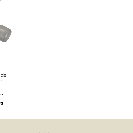
 de
n
és