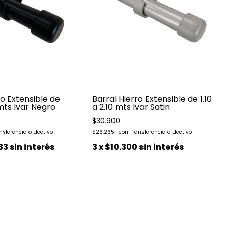
ro Extensible de
Barral Hierro Extensible de 1.10
 mts Ivar Negro
a 2.10 mts Ivar Satin
$30.900
$26.265
33
sin interés
3
x
$10.300
sin interés