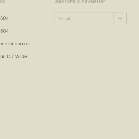
os
Suscribite al newsletter
4684
4684
rinter.com.ar
ari 147 Wilde