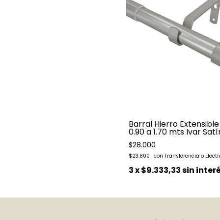
Barral Hierro Extensible
0.90 a 1.70 mts Ivar Satí
$28.000
$23.800
3
x
$9.333,33
sin inter