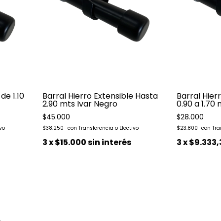
de 1.10
Barral Hierro Extensible Hasta
Barral Hier
2.90 mts Ivar Negro
0.90 a 1.70
$45.000
$28.000
$38.250
$23.800
3
x
$15.000
sin interés
3
x
$9.333,