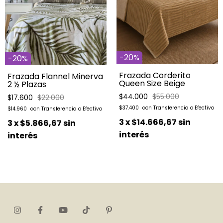
-
20
%
-
20
%
Frazada Corderito
Frazada Flannel Minerva
Queen Size Beige
2 ½ Plazas
$44.000
$55.000
$17.600
$22.000
$37.400
$14.960
3
x
$14.666,67
sin
3
x
$5.866,67
sin
interés
interés