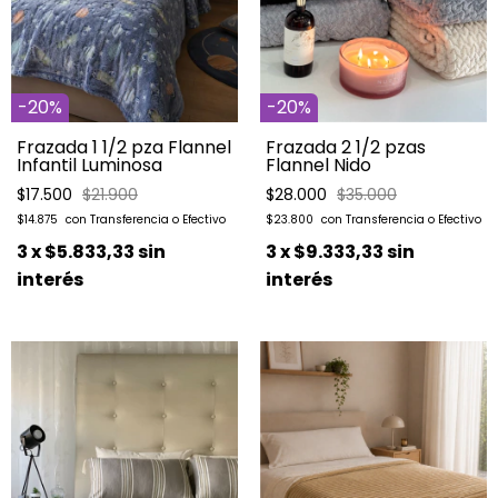
-
20
%
-
20
%
Frazada 1 1/2 pza Flannel
Frazada 2 1/2 pzas
Infantil Luminosa
Flannel Nido
$17.500
$21.900
$28.000
$35.000
$14.875
$23.800
3
x
$5.833,33
sin
3
x
$9.333,33
sin
interés
interés