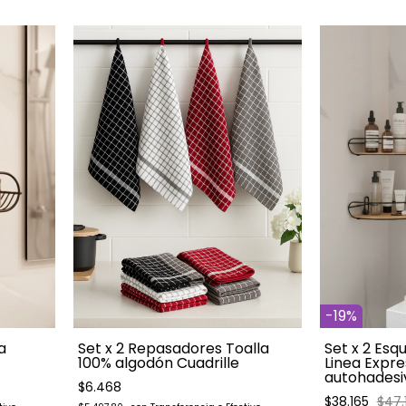
-
19
%
a
Set x 2 Repasadores Toalla
Set x 2 Es
100% algodón Cuadrille
Linea Expr
autohadesi
$6.468
$38.165
$47.