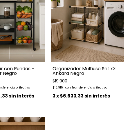
ar con Ruedas -
Organizador Multiuso Set x3
or Negro
Ankara Negro
$19.900
$16.915
,33
sin interés
3
x
$6.633,33
sin interés