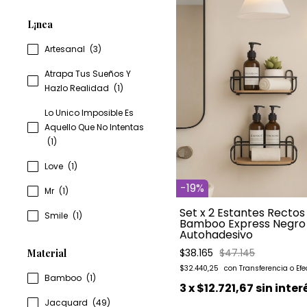
L¡nea
Artesanal
(3)
Atrapa Tus Sueños Y
Hazlo Realidad
(1)
Lo Unico Imposible Es
Aquello Que No Intentas
(1)
Love
(1)
-
19
%
Mr
(1)
Set x 2 Estantes Rectos
Smile
(1)
Bamboo Express Negro
Autohadesivo
$38.165
$47.145
Material
$32.440,25
Bamboo
(1)
3
x
$12.721,67
sin inter
Jacquard
(49)