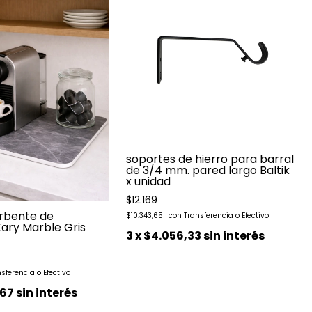
soportes de hierro para barral
de 3/4 mm. pared largo Baltik
x unidad
$12.169
rbente de
$10.343,65
ary Marble Gris
3
x
$4.056,33
sin interés
,67
sin interés