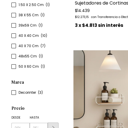
Sujetadores de Cortina
1.50 X 2.50 Cm
(1)
$14.439
38 X 55 Cm
(1)
$12.273,15
3
x
$4.813
sin interés
39x59 Cm
(1)
40 X 40 Cm
(10)
40 X 70 Cm
(7)
48x55 Cm
(1)
50 X 60 Cm
(1)
Marca
Decorinter
(3)
Precio
DESDE
HASTA