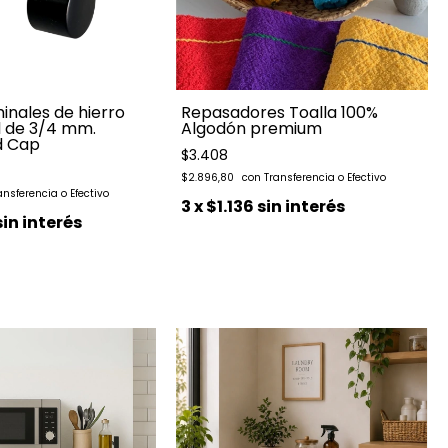
inales de hierro
Repasadores Toalla 100%
l de 3/4 mm.
Algodón premium
d Cap
$3.408
$2.896,80
3
x
$1.136
sin interés
sin interés