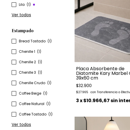
Lila
(1)
Ver todos
Estampado
Bread Tostado
(1)
Chenille 1
(1)
Chenille 2
(1)
Placa Absorbente de
Chenille 3
(1)
Diatomite Kary Marbel 
39x60 cm
Chenille Crudo
(1)
$32.900
$27.965
Coffee Beige
(1)
3
x
$10.966,67
sin inte
Coffee Natural
(1)
Coffee Tostado
(1)
Ver todos