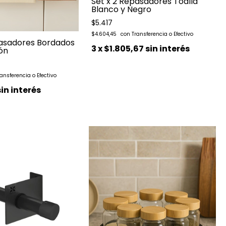
Set x 2 Repasadores Toalla
Blanco y Negro
$5.417
$4.604,45
pasadores Bordados
3
x
$1.805,67
sin interés
ón
sin interés