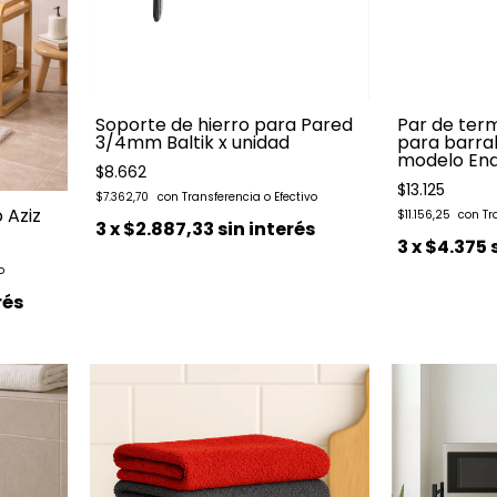
Soporte de hierro para Pared
Par de term
3/4mm Baltik x unidad
para barra
modelo En
$8.662
$13.125
$7.362,70
 Aziz
$11.156,25
3
x
$2.887,33
sin interés
3
x
$4.375
rés