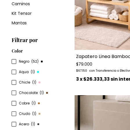
Caminos
Kit Tensor
Mantas
Filtrar por
Color
Zapatero Linea Bamboo
Negro
(52)
$79.000
$67.150
Aqua
(1)
3
x
$26.333,33
sin inte
Chicle
(1)
Chocolate
(1)
Cobre
(1)
Crudo
(1)
Acero
(1)