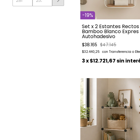
-
19
%
Set x 2 Estantes Rectos
Bamboo Blanco Expres
Autohadesivo
$38.165
$47.145
$32.440,25
3
x
$12.721,67
sin inter