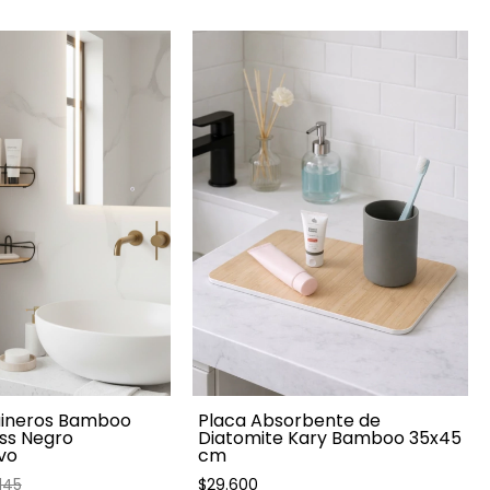
quineros Bamboo
Placa Absorbente de
ess Negro
Diatomite Kary Bamboo 35x45
vo
cm
145
$29.600