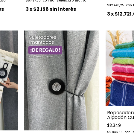
$5.497,80
$32.440,25
és
3
x
$2.156
sin interés
3
x
$12.721
Repasadore
Algodón Cu
$3.349
$2.846,65