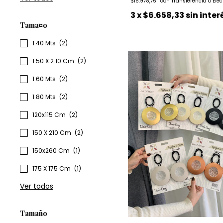
$16.978,75
3
x
$6.658,33
sin inter
Tama¤o
1.40 Mts
(2)
1.50 X 2.10 Cm
(2)
1.60 Mts
(2)
1.80 Mts
(2)
120x115 Cm
(2)
150 X 210 Cm
(2)
150x260 Cm
(1)
175 X 175 Cm
(1)
Ver todos
Tamaño