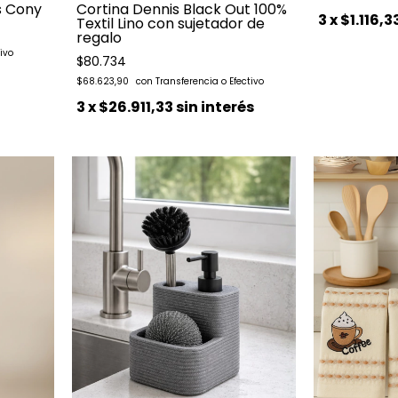
s Cony
Cortina Dennis Black Out 100%
3
x
$1.116,3
Textil Lino con sujetador de
regalo
$80.734
$68.623,90
3
x
$26.911,33
sin interés