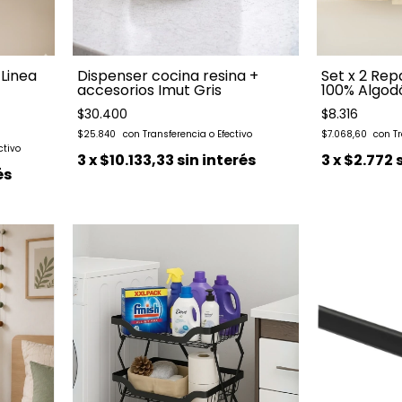
 Linea
Dispenser cocina resina +
Set x 2 Re
accesorios Imut Gris
100% Algod
$30.400
$8.316
$25.840
$7.068,60
3
x
$10.133,33
sin interés
3
x
$2.772
és