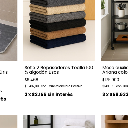
Set x 2 Repasadores Toalla 100
Mesa auxili
Gris
% algodón Lisos
Ariana col
$6.468
$175.900
$5.497,80
$149.515
3
x
$2.156
sin interés
3
x
$58.633
rés