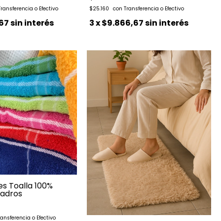
$25.160
,67
sin interés
3
x
$9.866,67
sin interés
s Toalla 100%
adros