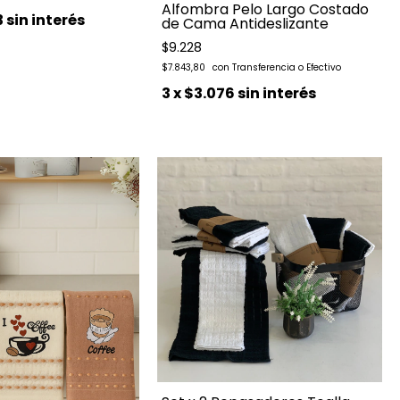
Alfombra Pelo Largo Costado
3
sin interés
de Cama Antideslizante
$9.228
$7.843,80
3
x
$3.076
sin interés