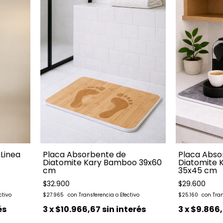
 Linea
Placa Absorbente de
Placa Abso
Diatomite Kary Bamboo 39x60
Diatomite K
cm
35x45 cm
$32.900
$29.600
$27.965
$25.160
és
3
x
$10.966,67
sin interés
3
x
$9.866