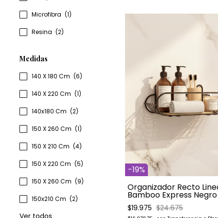
Microfibra
(1)
Resina
(2)
Medidas
140 X 180 Cm
(6)
140 X 220 Cm
(1)
140x180 Cm
(2)
150 X 260 Cm
(1)
150 X 210 Cm
(4)
150 X 220 Cm
(5)
-
19
%
150 X 260 Cm
(9)
Organizador Recto Line
Bamboo Express Negro
150x210 Cm
(2)
$19.975
$24.675
Ver todos